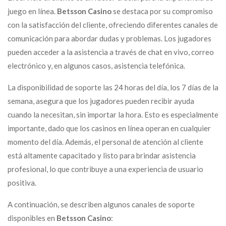
juego en línea.
Betsson Casino
se destaca por su compromiso
con la satisfacción del cliente, ofreciendo diferentes canales de
comunicación para abordar dudas y problemas. Los jugadores
pueden acceder a la asistencia a través de chat en vivo, correo
electrónico y, en algunos casos, asistencia telefónica.
La disponibilidad de soporte las 24 horas del día, los 7 días de la
semana, asegura que los jugadores pueden recibir ayuda
cuando la necesitan, sin importar la hora. Esto es especialmente
importante, dado que los casinos en línea operan en cualquier
momento del día. Además, el personal de atención al cliente
está altamente capacitado y listo para brindar asistencia
profesional, lo que contribuye a una experiencia de usuario
positiva.
A continuación, se describen algunos canales de soporte
disponibles en
Betsson Casino
: