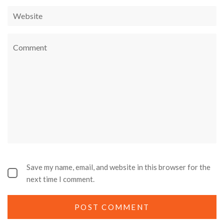
Save my name, email, and website in this browser for the
next time I comment.