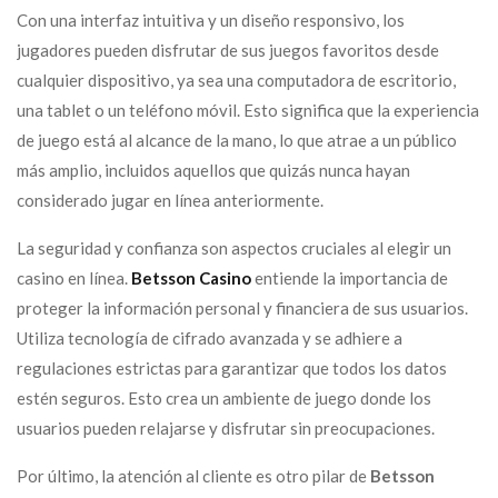
Con una interfaz intuitiva y un diseño responsivo, los
jugadores pueden disfrutar de sus juegos favoritos desde
cualquier dispositivo, ya sea una computadora de escritorio,
una tablet o un teléfono móvil. Esto significa que la experiencia
de juego está al alcance de la mano, lo que atrae a un público
más amplio, incluidos aquellos que quizás nunca hayan
considerado jugar en línea anteriormente.
La seguridad y confianza son aspectos cruciales al elegir un
casino en línea.
Betsson Casino
entiende la importancia de
proteger la información personal y financiera de sus usuarios.
Utiliza tecnología de cifrado avanzada y se adhiere a
regulaciones estrictas para garantizar que todos los datos
estén seguros. Esto crea un ambiente de juego donde los
usuarios pueden relajarse y disfrutar sin preocupaciones.
Por último, la atención al cliente es otro pilar de
Betsson