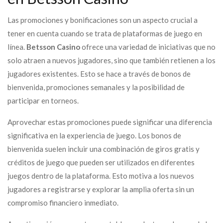
Las promociones y bonificaciones son un aspecto crucial a
tener en cuenta cuando se trata de plataformas de juego en
línea.
Betsson Casino
ofrece una variedad de iniciativas que no
solo atraen a nuevos jugadores, sino que también retienen a los
jugadores existentes. Esto se hace a través de bonos de
bienvenida, promociones semanales y la posibilidad de
participar en torneos.
Aprovechar estas promociones puede significar una diferencia
significativa en la experiencia de juego. Los bonos de
bienvenida suelen incluir una combinación de giros gratis y
créditos de juego que pueden ser utilizados en diferentes
juegos dentro de la plataforma. Esto motiva a los nuevos
jugadores a registrarse y explorar la amplia oferta sin un
compromiso financiero inmediato.