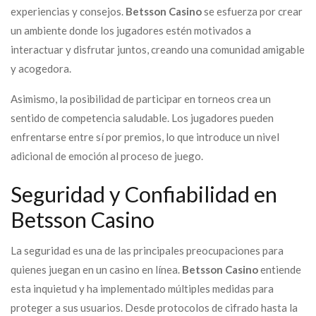
experiencias y consejos.
Betsson Casino
se esfuerza por crear
un ambiente donde los jugadores estén motivados a
interactuar y disfrutar juntos, creando una comunidad amigable
y acogedora.
Asimismo, la posibilidad de participar en torneos crea un
sentido de competencia saludable. Los jugadores pueden
enfrentarse entre sí por premios, lo que introduce un nivel
adicional de emoción al proceso de juego.
Seguridad y Confiabilidad en
Betsson Casino
La seguridad es una de las principales preocupaciones para
quienes juegan en un casino en línea.
Betsson Casino
entiende
esta inquietud y ha implementado múltiples medidas para
proteger a sus usuarios. Desde protocolos de cifrado hasta la