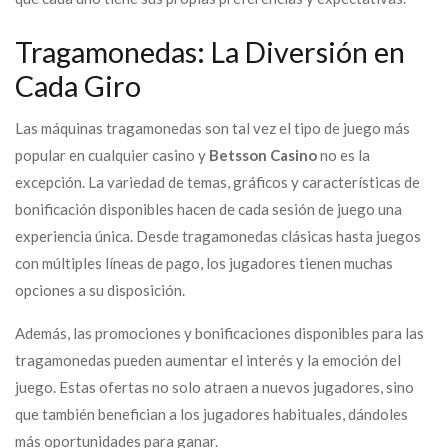
Tragamonedas: La Diversión en
Cada Giro
Las máquinas tragamonedas son tal vez el tipo de juego más
popular en cualquier casino y
Betsson Casino
no es la
excepción. La variedad de temas, gráficos y características de
bonificación disponibles hacen de cada sesión de juego una
experiencia única. Desde tragamonedas clásicas hasta juegos
con múltiples líneas de pago, los jugadores tienen muchas
opciones a su disposición.
Además, las promociones y bonificaciones disponibles para las
tragamonedas pueden aumentar el interés y la emoción del
juego. Estas ofertas no solo atraen a nuevos jugadores, sino
que también benefician a los jugadores habituales, dándoles
más oportunidades para ganar.