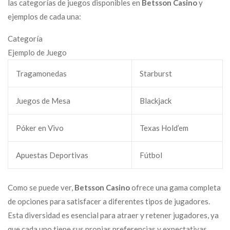
las categorías de juegos disponibles en
Betsson Casino
y
ejemplos de cada una:
Categoría
Ejemplo de Juego
Tragamonedas
Starburst
Juegos de Mesa
Blackjack
Póker en Vivo
Texas Hold’em
Apuestas Deportivas
Fútbol
Como se puede ver,
Betsson Casino
ofrece una gama completa
de opciones para satisfacer a diferentes tipos de jugadores.
Esta diversidad es esencial para atraer y retener jugadores, ya
que cada uno tiene sus propias preferencias y expectativas.