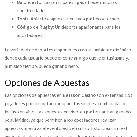
Baloncesto
: Las principales ligas ofrecen muchas
oportunidades.
Tenis
: Abierto a apuestas en cada partido y torneo.
Código de Rugby
: Un deporte apasionante para los
apostadores.
La variedad de deportes disponibles crea un ambiente dinámico
donde cada usuario puede encontrar algo que le entusiasme y,
al mismo tiempo, pueda ganar dinero.
Opciones de Apuestas
Las opciones de apuestas en
Betsson Casino
son extensas. Los
jugadores pueden optar por apuestas simples, combinadas o
incluso en vivo. Las apuestas en vivo, en particular, han ganado
popularidad, ya que permiten a los apostadores realizar
apuestas mientras el evento está en curso. Esto crea un nivel
emocional adicional, ya que los jugadores pueden reaccionar en