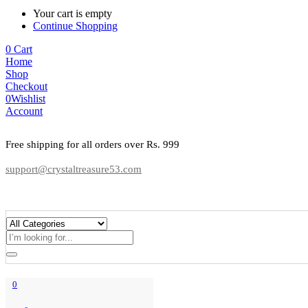
Your cart is empty
Continue Shopping
0
Cart
Home
Shop
Checkout
0
Wishlist
Account
Free shipping for all orders over Rs. 999
support@crystaltreasure53.com
0