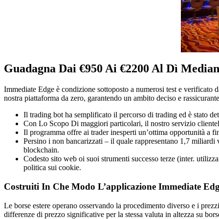
Guadagna Dai €950 Ai €2200 Al Dì Mediant
Immediate Edge è condizione sottoposto a numerosi test e verificato da 
nostra piattaforma da zero, garantendo un ambito deciso e rassicurante
Il trading bot ha semplificato il percorso di trading ed è stato de
Con Lo Scopo Di maggiori particolari, il nostro servizio clientel
Il programma offre ai trader inesperti un’ottima opportunità a fi
Persino i non bancarizzati – il quale rappresentano 1,7 miliardi 
blockchain.
Codesto sito web oi suoi strumenti successo terze (inter. utilizz
politica sui cookie.
Costruiti In Che Modo L’applicazione Immediate Edg
Le borse estere operano osservando la procedimento diverso e i prezzi
differenze di prezzo significative per la stessa valuta in altezza su b