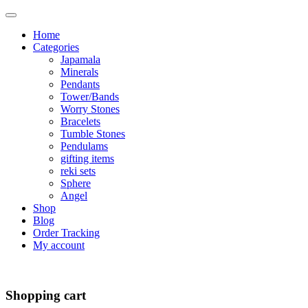
Home
Categories
Japamala
Minerals
Pendants
Tower/Bands
Worry Stones
Bracelets
Tumble Stones
Pendulams
gifting items
reki sets
Sphere
Angel
Shop
Blog
Order Tracking
My account
Shopping cart