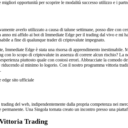
migliori opportunità per scoprire le modalità successo utilizzo e i part
mente averlo utilizzato a causa di talune settimane, posso dire con cert
 un anno mi affido ai bot di Immediate Edge per il trading dal vivo e mi 
ensabile a fine di qualunque trader di criptovalute impegnato.
lute, Immediate Edge è stata una risorsa di apprendimento inestimabile. 
ading con lo scopo di criptovalute in assenza di correre alcun rischio? L
 l’esperienza piuttosto quale con costosi errori. Abbracciate la comodo d
e riducendo al minimo lo logorio. Con il nostro programma vittoria tradin
.
trading del web, indipendentemente dalla propria competenza nei merca
rmanente. Una Singola tornata creato un incontro presso una piattaforma 
Vittoria Trading