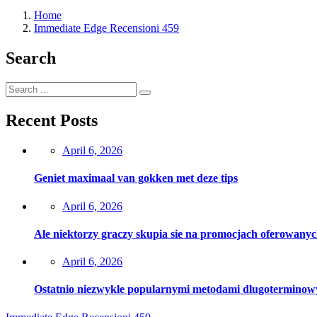
Home
Immediate Edge Recensioni 459
Search
Recent Posts
Posted
April 6, 2026
on
Geniet maximaal van gokken met deze tips
Posted
April 6, 2026
on
Ale niektorzy graczy skupia sie na promocjach oferowanyc
Posted
April 6, 2026
on
Ostatnio niezwykle popularnymi metodami dlugoterminowy si