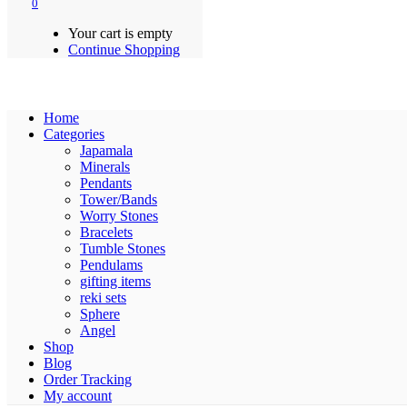
0
Your cart is empty
Continue Shopping
Home
Categories
Japamala
Minerals
Pendants
Tower/Bands
Worry Stones
Bracelets
Tumble Stones
Pendulams
gifting items
reki sets
Sphere
Angel
Shop
Blog
Order Tracking
My account