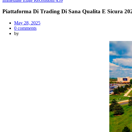
Immediate Edge Recensioni 459
Piattaforma Di Trading Di Sana Qualita E Sicura 20
Posted
May 28, 2025
on
0
comments
by