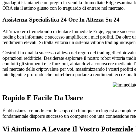
guadagni istantanei e un pregio in vendita. Immediate Edge esamina le 
ORA sia il attimo giusto con lo traguardo di entrare nel mercato.
Assistenza Specialistica 24 Ore In Altezza Su 24
All’inizio ero tremebondo di tentare Immediate Edge, eppure successiva
trading ben informate e successo amplificare i miei profitti. Da oltre
rendimenti elevati. Si tratta vittoria un sistema vittoria trading indisp
Costruiti In qualità successo allievo nel regno del trading di criptova
operazioni redditizie. Desiderate esplorare il nostro robot vittoria tr
con tutti gli strumenti e le funzioni, aiutandovi a conoscere mediante
nel mercato delle criptovalute per voi, massimizzando i vostri profitti 
intelligenti e profonde che potrebbero portare a rendimenti eccezionali
Rapido E Facile Da Usare
È abbastanza comodo con lo scopo di chiunque accingersi a compiere 
fondamentale disporre successo un computer con una connessione rete pe
Vi Aiutiamo A Levare Il Vostro Potenziale 