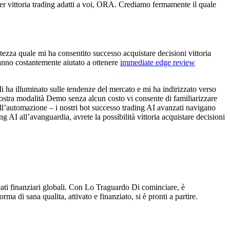
ner vittoria trading adatti a voi, ORA. Crediamo fermamente il quale
ezza quale mi ha consentito successo acquistare decisioni vittoria
hanno costantemente aiutato a ottenere
immediate edge review
Mi ha illuminato sulle tendenze del mercato e mi ha indirizzato verso
a nostra modalità Demo senza alcun costo vi consente di familiarizzare
ell’automazione – i nostri bot successo trading AI avanzati navigano
g AI all’avanguardia, avrete la possibilità vittoria acquistare decisioni
ti finanziari globali. Con Lo Traguardo Di cominciare, è
di sana qualita, attivato e finanziato, si è pronti a partire.