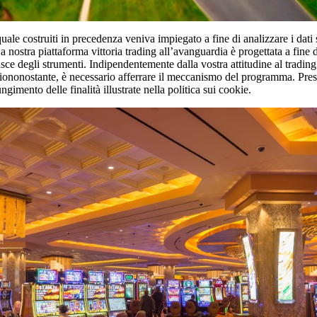
le costruiti in precedenza veniva impiegato a fine di analizzare i dati s
 nostra piattaforma vittoria trading all’avanguardia è progettata a fine di
ce degli strumenti. Indipendentemente dalla vostra attitudine al trading 
ononostante, è necessario afferrare il meccanismo del programma. Presente
gimento delle finalità illustrate nella politica sui cookie.