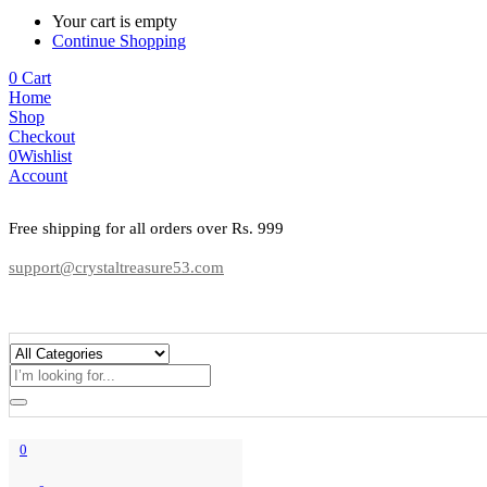
Your cart is empty
Continue Shopping
0
Cart
Home
Shop
Checkout
0
Wishlist
Account
Free shipping for all orders over Rs. 999
support@crystaltreasure53.com
0