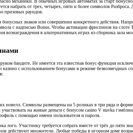
асно механики. В обычных игровых автоматах за старт бонусног
ется набрать от трех, четырех, пяти и более символов Разброса
во призовых раундов.
бонусных знаков или совершении конкретного действия. Наприм
мвола с надписью Bonus. Чтобы активации фриспинов на слоте Tr
я вознаграждения в альтернативных играх из сборника зала мож
инами
уком бандите. Не имеется эта известная бонус-функция исключ
н казино с использованием бонусами в режиме безвозмездных с
в:
ских новелл. Символы размещены на 5 роликах в три ряда и фо
участвовать на живые деньги с бонусом casino V stavka гэмбли
профиль с помощью имени пользователя и пароля.
а лого. Участнику требуется собрать вместе от трёх до пяти зн
пинов действуют множители. Любые победы в игорном доме возра