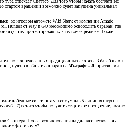
о тура отвечает Скаттер. Для того чтобы начать бесплатные
. До стартом вращений возможно будет запущена уникальная
ер, во игровом автомате Wild Shark от компании Amatic
oll Hunters от Play’n GO необходимо освободить барабан, где
но изучить, протестировав их в тестовом режиме. Также
ительно в определенных традиционных слотах с 3 барабанами
пинов, нужно выбирать аппараты с 3D-графикой, призовыми
рмируют победные сочетания максимум на 25 линии выигрыша.
нг-клуба. Для того чтобы получить стартовое поощрение, нужно
аков Скаттера. После возникновения на дисплее нескольких
стают с фактором х3.