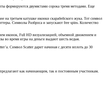
анты формируются двумястами сорока тремя методами. Еще
не на третьем катушке иконки скарабейского жука. Тот символ
теры. Символы Разброса и запускают free spins. Количество
ием иконок, Full HD визуализацией, объемной движением и
ы во время игры на деньги выдают шесть ведьм.
r’а. Символ Scatter дарит начиная с десяти вплоть до 30
 предлагают как начинающим, так и постоянным участникам.