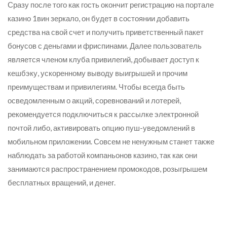
Сразу после того как гость окончит регистрацию на портале
казино 1вин зеркало, он будет в состоянии добавить
средства на свой счет и получить приветственный пакет
бонусов с деньгами и фриспинами. Далее пользователь
является членом клуба привилегий, добывает доступ к
кешбэку, ускоренному выводу выигрышей и прочим
преимуществам и привилегиям. Чтобы всегда быть
осведомленным о акций, соревнований и лотерей,
рекомендуется подключиться к рассылке электронной
почтой либо, активировать опцию пуш-уведомлений в
мобильном приложении. Совсем не ненужным станет также
наблюдать за работой компаньонов казино, так как они
занимаются распространением промокодов, розыгрышем
бесплатных вращений, и денег.