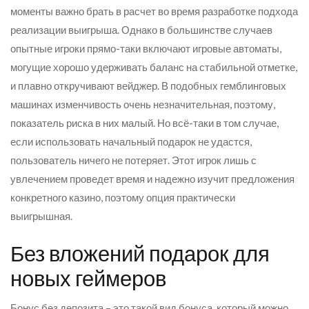
моменты важно брать в расчет во время разработке подхода
реализации выигрыша. Однако в большинстве случаев
опытные игроки прямо-таки включают игровые автоматы,
могущие хорошо удерживать баланс на стабильной отметке,
и плавно откручивают вейджер. В подобных гемблинговых
машинах изменчивость очень незначительная, поэтому,
показатель риска в них малый. Но всё-таки в том случае,
если использовать начальный подарок не удастся,
пользователь ничего не потеряет. Этот игрок лишь с
увлечением проведет время и надежно изучит предложения
конкретного казино, поэтому опция практически
выигрышная.
Без вложений подарок для
новых геймеров
Бонус без депозита – это такой вид бонуса, который можно