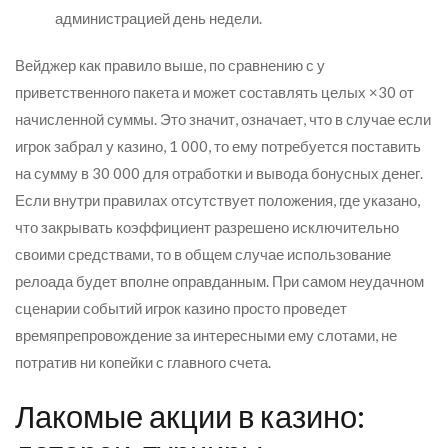
администрацией день недели.
Вейджер как правило выше, по сравнению с у
приветственного пакета и может составлять целых ×30 от
начисленной суммы. Это значит, означает, что в случае если
игрок забрал у казино, 1 000, то ему потребуется поставить
на сумму в 30 000 для отработки и вывода бонусных денег.
Если внутри правилах отсутствует положения, где указано,
что закрывать коэффициент разрешено исключительно
своими средствами, то в общем случае использование
релоада будет вполне оправданным. При самом неудачном
сценарии событий игрок казино просто проведет
времяпрепровождение за интересными ему слотами, не
потратив ни копейки с главного счета.
Лакомые акции в казино: