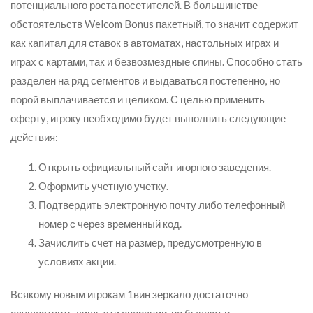
потенциального роста посетителей. В большинстве
обстоятельств Welcom Bonus пакетный, то значит содержит
как капитал для ставок в автоматах, настольных играх и
играх с картами, так и безвозмездные спины. Способно стать
разделен на ряд сегментов и выдаваться постепенно, но
порой выплачивается и целиком. С целью применить
оферту, игроку необходимо будет выполнить следующие
действия:
Открыть официальный сайт игорного заведения.
Оформить учетную учетку.
Подтвердить электронную почту либо телефонный
номер с через временный код.
Зачислить счет на размер, предусмотренную в
условиях акции.
Всякому новым игрокам 1вин зеркало достаточно
осуществить лишь эти операции, но бывают и