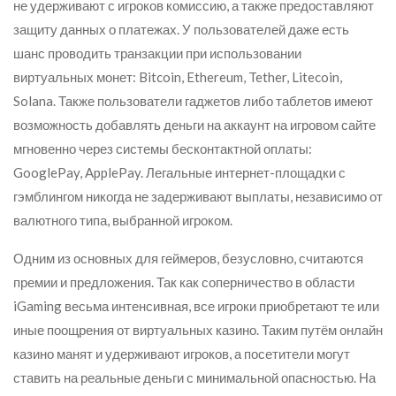
не удерживают с игроков комиссию, а также предоставляют
защиту данных о платежах. У пользователей даже есть
шанс проводить транзакции при использовании
виртуальных монет: Bitcoin, Ethereum, Tether, Litecoin,
Solana. Также пользователи гаджетов либо таблетов имеют
возможность добавлять деньги на аккаунт на игровом сайте
мгновенно через системы бесконтактной оплаты:
GooglePay, ApplePay. Легальные интернет-площадки с
гэмблингом никогда не задерживают выплаты, независимо от
валютного типа, выбранной игроком.
Одним из основных для геймеров, безусловно, считаются
премии и предложения. Так как соперничество в области
iGaming весьма интенсивная, все игроки приобретают те или
иные поощрения от виртуальных казино. Таким путём онлайн
казино манят и удерживают игроков, а посетители могут
ставить на реальные деньги с минимальной опасностью. На