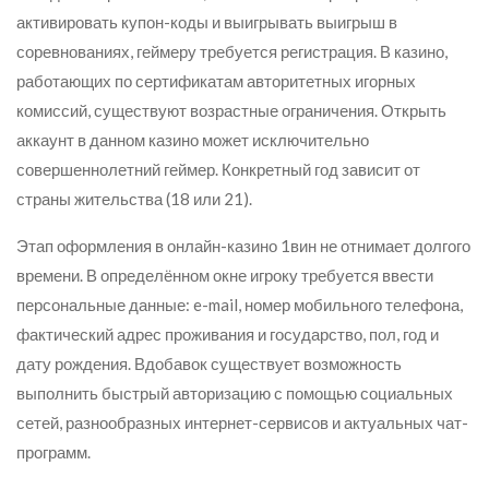
активировать купон-коды и выигрывать выигрыш в
соревнованиях, геймеру требуется регистрация. В казино,
работающих по сертификатам авторитетных игорных
комиссий, существуют возрастные ограничения. Открыть
аккаунт в данном казино может исключительно
совершеннолетний геймер. Конкретный год зависит от
страны жительства (18 или 21).
Этап оформления в онлайн-казино 1вин не отнимает долгого
времени. В определённом окне игроку требуется ввести
персональные данные: e-mail, номер мобильного телефона,
фактический адрес проживания и государство, пол, год и
дату рождения. Вдобавок существует возможность
выполнить быстрый авторизацию с помощью социальных
сетей, разнообразных интернет-сервисов и актуальных чат-
программ.