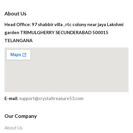
About Us
Head Office: 97 shabbir villa , rtc colony near jaya Lakshmi
garden TRIMULGHERRY SECUNDERABAD 500015
TELANGANA
E-mail:
support@crystaltreasure53.com
Our Company
About Us