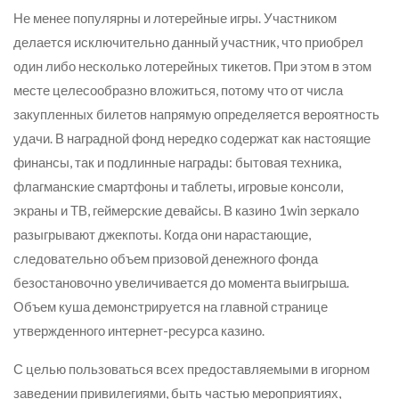
Не менее популярны и лотерейные игры. Участником
делается исключительно данный участник, что приобрел
один либо несколько лотерейных тикетов. При этом в этом
месте целесообразно вложиться, потому что от числа
закупленных билетов напрямую определяется вероятность
удачи. В наградной фонд нередко содержат как настоящие
финансы, так и подлинные награды: бытовая техника,
флагманские смартфоны и таблеты, игровые консоли,
экраны и ТВ, геймерские девайсы. В казино 1win зеркало
разыгрывают джекпоты. Когда они нарастающие,
следовательно объем призовой денежного фонда
безостановочно увеличивается до момента выигрыша.
Объем куша демонстрируется на главной странице
утвержденного интернет-ресурса казино.
С целью пользоваться всех предоставляемыми в игорном
заведении привилегиями, быть частью мероприятиях,