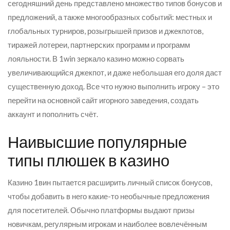
сегодняшний день представлено множество типов бонусов и
предложений, а также многообразных событий: местных и
глобальных турниров, розыгрышей призов и джекпотов,
тиражей лотереи, партнерских программ и программ
лояльности. В 1win зеркало казино можно сорвать
увеличивающийся джекпот, и даже небольшая его доля даст
существенную доход. Все что нужно выполнить игроку – это
перейти на основной сайт игорного заведения, создать
аккаунт и пополнить счёт.
Наивысшие популярные
типы плюшек в казино
Казино 1вин пытается расширить личный список бонусов,
чтобы добавить в него какие-то необычные предложения
для посетителей. Обычно платформы выдают призы
новичкам, регулярным игрокам и наиболее вовлечённым