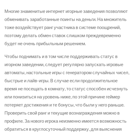
Многие знаменитые интернет игорные заведения позволяют
обменивать заработанные поинты на деньги. На множитель
тоже воздействует ранг участника в системе поощрений,
поэтому делать обмен ставок слишком преждевременно
будет не очень прибыльным решением.
Чтобы поднимать и в том числе поддерживать статус в
игорном заведении, следует регулярно запускать игровые
автоматы, настольные игры с генератором случайных чисел,
быстрые и лайв-игры. В случае если продолжительное
время не посещать в комнату, то статус способен исчезнуть
или понизиться на уровень ниже, по этой причине геймер
потеряет достижения и те бонусы, что были у него раньше.
Проверить свой ранг и текущие вознаграждения можно в
профиле. За нового игрока неизменно имеется возможность
обратиться в круглосуточный поддержку, для выяснения