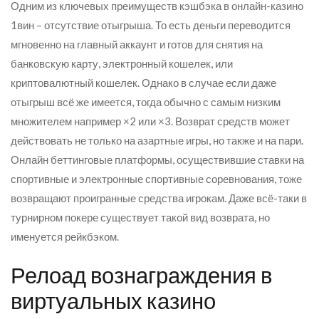
Одним из ключевых преимуществ кэшбэка в онлайн-казино
1вин – отсутствие отыгрыша. То есть деньги переводится
мгновенно на главный аккаунт и готов для снятия на
банковскую карту, электронный кошелек, или
криптовалютный кошелек. Однако в случае если даже
отыгрыш всё же имеется, тогда обычно с самым низким
множителем например ×2 или ×3. Возврат средств может
действовать не только на азартные игры, но также и на пари.
Онлайн беттинговые платформы, осуществившие ставки на
спортивные и электронные спортивные соревнования, тоже
возвращают проигранные средства игрокам. Даже всё-таки в
турнирном покере существует такой вид возврата, но
именуется рейкбэком.
Релоад вознаграждения в
виртуальных казино