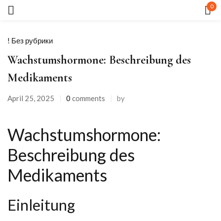
0
Sign in
! Без рубрики
Wachstumshormone: Beschreibung des
Medikaments
April 25, 2025
0
comments
by
Remember me
Lost password?
Wachstumshormone:
LOG IN
Beschreibung des
Medikaments
CREATE AN ACCOUNT
Einleitung