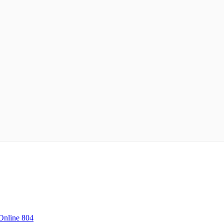
Online 804