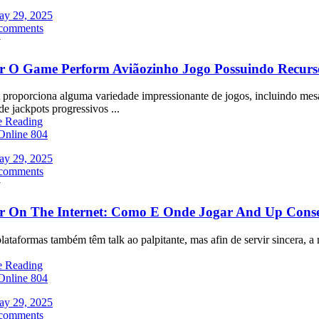
sted
y 29, 2025
comments
y
r O Game Perform Aviãozinho Jogo Possuindo Recurso
 proporciona alguma variedade impressionante de jogos, incluindo mesas
e jackpots progressivos ...
e Reading
Online 804
sted
y 29, 2025
comments
y
or On The Internet: Como E Onde Jogar And Up Cons
lataformas também têm talk ao palpitante, mas afin de servir sincera, a
e Reading
Online 804
sted
y 29, 2025
comments