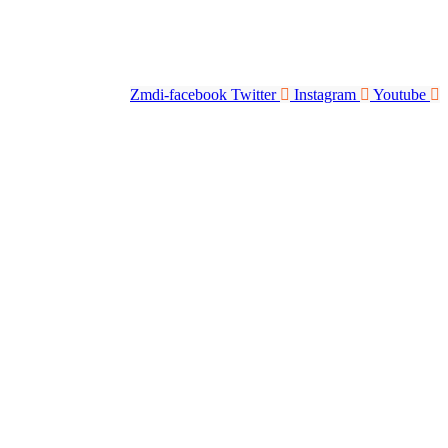
Zmdi-facebook
Twitter
Instagram
Youtube