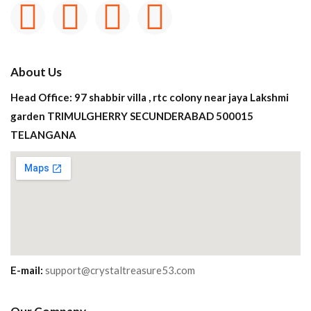
About Us
Head Office: 97 shabbir villa , rtc colony near jaya Lakshmi
garden TRIMULGHERRY SECUNDERABAD 500015
TELANGANA
E-mail:
support@crystaltreasure53.com