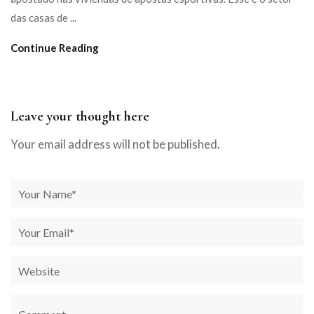
das casas de ...
Continue Reading
Leave your thought here
Your email address will not be published.