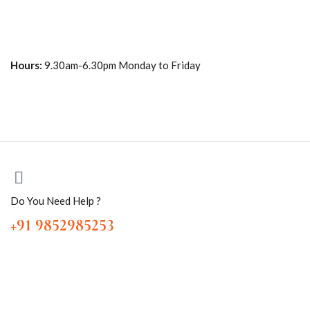
Hours:
9.30am-6.30pm Monday to Friday
Do You Need Help ?
+91 9852985253