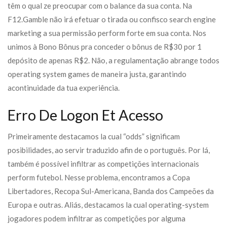
têm o qual ze preocupar com o balance da sua conta. Na
F12.Gamble não irá efetuar o tirada ou confisco search engine
marketing a sua permissão perform forte em sua conta. Nos
unimos à Bono Bônus pra conceder o bônus de R$30 por 1
depósito de apenas R$2. Não, a regulamentação abrange todos
operating system games de maneira justa, garantindo
acontinuidade da tua experiência.
Erro De Logon Et Acesso
Primeiramente destacamos la cual “odds” significam
posibilidades, ao servir traduzido afin de o português. Por lá,
também é possível infiltrar as competições internacionais
perform futebol. Nesse problema, encontramos a Copa
Libertadores, Recopa Sul-Americana, Banda dos Campeões da
Europa e outras. Aliás, destacamos la cual operating-system
jogadores podem infiltrar as competições por alguma