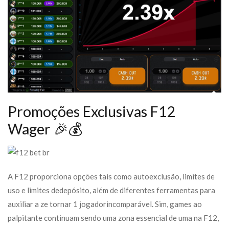
Promoções Exclusivas F12
Wager 🎉💰
A F12 proporciona opções tais como autoexclusão, limites de
uso e limites dedepósito, além de diferentes ferramentas para
auxiliar a ze tornar 1 jogadorincomparável. Sim, games ao
palpitante continuam sendo uma zona essencial de uma na F12,