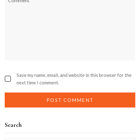
Save my name, email, and website in this browser for the
next time I comment.
Search