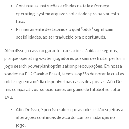
Continue as instruções exibidas na tela e forneça
operating-system arquivos solicitados pra avivar esta
fase.
Primeiramente destacamos o qual “odds” significam
posibilidades, ao ser traduzido pra o português.
Além disso, o cassino garante transações rápidas e seguras,
pra que operating-system jogadores possam desfrutar perform
jogo search powerplant optimization preocupações. Em nossa
sondeo na F12.Gamble Brasil, temos a op??o de notar la cual as
odds seguem a média disponível nas casas de apostas. Afin De
fins comparativos, selecionamos um game de futebol no setor
1×2.
Afin De isso, é preciso saber que as odds estão sujeitas a
alterações contínuas de acordo com as mudanças no
jogo.