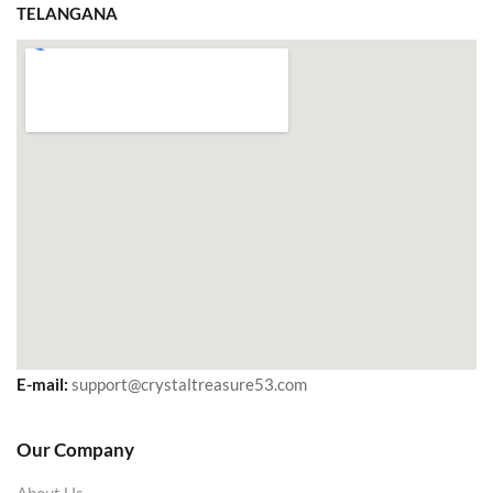
TELANGANA
E-mail:
support@crystaltreasure53.com
Our Company