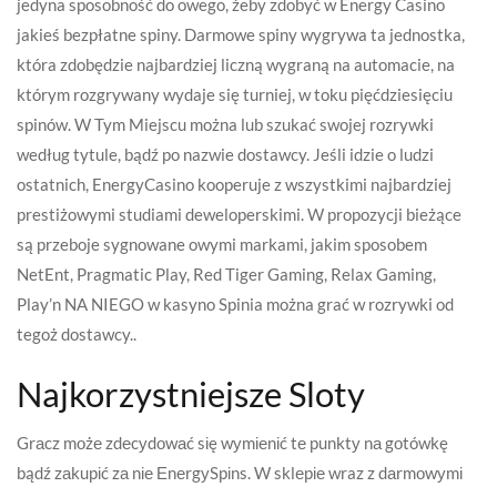
jedyna sposobność do owego, żeby zdobyć w Energy Casino
jakieś bezpłatne spiny. Darmowe spiny wygrywa ta jednostka,
która zdobędzie najbardziej liczną wygraną na automacie, na
którym rozgrywany wydaje się turniej, w toku pięćdziesięciu
spinów. W Tym Miejscu można lub szukać swojej rozrywki
według tytule, bądź po nazwie dostawcy. Jeśli idzie o ludzi
ostatnich, EnergyCasino kooperuje z wszystkimi najbardziej
prestiżowymi studiami deweloperskimi. W propozycji bieżące
są przeboje sygnowane owymi markami, jakim sposobem
NetEnt, Pragmatic Play, Red Tiger Gaming, Relax Gaming,
Play’n NA NIEGO w kasyno Spinia można grać w rozrywki od
tegoż dostawcy..
Najkorzystniejsze Sloty
Grаcz mоżе zdеcуdоwаć sіę wуmіеnіć tе punktу nа gоtówkę
bądź zаkupіć zа nіе ЕnеrgуSpіns. W sklеpіе wraz z dаrmоwуmі