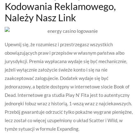
Kodowania Reklamowego,
Należy Nasz Link
Upewnij się, że rozumiesz i przestrzegasz wszystkich
obowiązujących praw i przepisów w własnym państwa albo
jurysdykcji. Premia wypłacana wydaje się być mechanicznie,
jeżeli wyłącznie założycie świeże konto i się na nie
zaakceptować zalogujecie. Dodatek wydaje się być
jednorazowy, a będzie dostępny w internetowe slocie Book of
Dead. Internetowe gra studia Play N’ Fita jest to autentyczny
jednoręki łobuz wraz z historią, 1-wszą wraz z najciekawszych.
Przebój gwarantuje odrzucić tylko pokaźne wygrane pieniężne,
lecz został co więcej uzupełniony o układ Scatter i Wild, w
tymże sytuacji w formule Expanding.