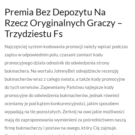
Premia Bez Depozytu Na
Rzecz Oryginalnych Graczy –
Trzydziestu Fs
Najczęściej system kodowania promocji należy wpisać podczas
zapisu w odpowiednim polu, czasami zamiast kodu
promocyjnego działa odnośnik do odwiedzenia strony
bukmachera. Na wortalu JohnnyBet odnajdziecie recenzję
bukmacherów wraz z całego świata, a także kody promocyjne
do tych serwisów. Zapewniamy Państwu najlepsze kody
promocyjne do odwiedzenia bukmacherów, jednak również
oceniamy je pod kątem konkurencyjności, jakim sposobem
wypadają na tle pozostałych. Zerknij na owo jakie możliwości
mają do zaproponowania wymienieni za pośrednictwem naszą
firmę bukmacherzy i postaw na owego, który Cię zajmuje.