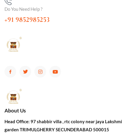
Do You Need Help ?
+91 9852985253
About Us
Head Office: 97 shabbir villa , rtc colony near jaya Lakshmi
garden TRIMULGHERRY SECUNDERABAD 500015