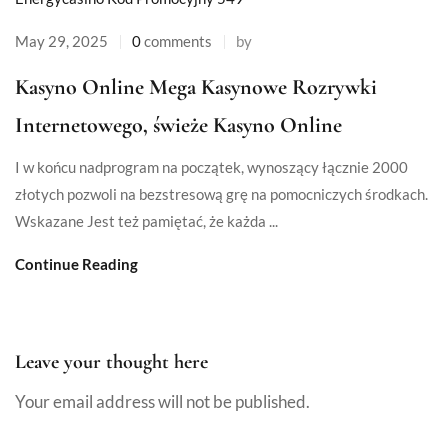
May 29, 2025
0
comments
by
Kasyno Online Mega Kasynowe Rozrywki
Internetowego, świeże Kasyno Online
I w końcu nadprogram na początek, wynoszący łącznie 2000
złotych pozwoli na bezstresową grę na pomocniczych środkach.
Wskazane Jest też pamiętać, że każda ...
Continue Reading
Leave your thought here
Your email address will not be published.