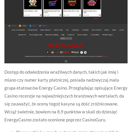
Dostęp do odwiedzenia wrażliwych danych, takich jak imię i
miano czy numer karty płatniczej, posiada nadzwyczaj mała
grupa etatowców Energy Casino. Przeglądając opisujące Energy
Casino recenzje na najważniejszych branżowych wortalach, da
się zauważyć, że oceny tegoż kasyna są dość zróżnicowane.
Wciąż świetnie, bowiem na 8,9 punktów w skali do dziesięć
EnergyCasino zostało ocenione poprzez CasinoGuru.