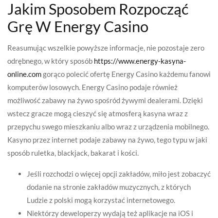
Jakim Sposobem Rozpocząć
Grę W Energy Casino
Reasumując wszelkie powyższe informacje, nie pozostaje zero
odrębnego, w który sposób
https://www.energy-kasyna-
online.com
gorąco polecić ofertę Energy Casino każdemu fanowi
komputerów losowych. Energy Casino podaje również
możliwość zabawy na żywo spośród żywymi dealerami. Dzięki
wstecz gracze mogą cieszyć się atmosferą kasyna wraz z
przepychu swego mieszkaniu albo wraz z urządzenia mobilnego.
Kasyno przez internet podaje zabawy na żywo, tego typu w jaki
sposób ruletka, blackjack, bakarat i kości.
Jeśli rozchodzi o więcej opcji zakładów, miło jest zobaczyć
dodanie na stronie zakładów muzycznych, z których
Ludzie z polski mogą korzystać internetowego.
Niektórzy deweloperzy wydają też aplikacje na iOS i