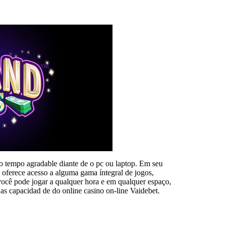
to tempo agradable diante de o pc ou laptop. Em seu
vo oferece acesso a alguma gama íntegral de jogos,
você pode jogar a qualquer hora e em qualquer espaço,
e as capacidad de do online casino on-line Vaidebet.