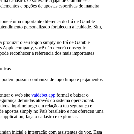
 tenha cadastro. O software Ajajai de Gamble está
 elementos e opções de apostas esportivas de maneira
e é uma importante diferença do Irá de Gamble
 atendimento personalizado fortalecem a lealdade. Sim,
ra produzir o seu logon simply no Irá de Gamble
ivos Apple company, você não deverá conseguir
pode reconhecer a referencia dos mais importantes
únicas.
os podem possuir confianza de jogo limpo e pagamentos
entrar o web site
vaidebet app
formal e baixar o
segurança definidas através do sistema operacional.
tivos, inprimoluogo em relação à tua segurança e
de apostas simply no País brasileiro e nos ofereceu uma
 application, faça o cadastro e explore as
uraian inicial e integração com assistentes de voz. Essa