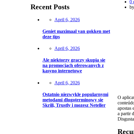
on
0
Recent Posts
b
Posted
April 6, 2026
on
Geniet maximaal van gokken met
deze tips
Posted
April 6, 2026
on
Ale niektorzy graczy skupia sie
na promocjach oferowanych z
kasyno internetowe
Posted
April 6, 2026
on
Ostatnio niezwykle popularnymi
O aplica
metodami dlugoterminowy sie
conteúdo
Skrill, Trustly i mozesz Neteller
apostas 
a partir
Disgusta
Recu