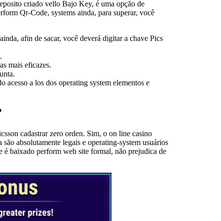
deposito criado vello Bajo Key, é uma opção de
rform Qr-Code, systems ainda, para superar, você
nda, afin de sacar, você deverá digitar a chave Pics
.
as mais eficazes.
unta.
do acesso a los dos operating system elementos e
?
csson cadastrar zero orden. Sim, o on line casino
a são absolutamente legais e operating-system usuários
e é baixado perform web site formal, não prejudica de