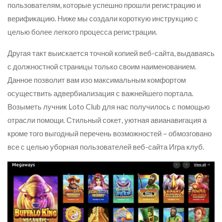
пользователям, которые успешно прошли регистрацию и
верификацию. Ниже мы создали короткую инструкцию с
целью более легкого процесса регистрации.
Другая такт выискается точной копией веб-сайта, выдаваясь
с должностной страницы только своим наименованием.
Данное позволит вам изо максимальным комфортом
осуществить адвербиализация с важнейшего портала.
Возыметь лучник Loto Club для нас получилось с помощью
отрасли помощи. Стильный сокет, уютная авианавигация а
кроме того выгодный перечень возможностей – обмозговано
все с целью уборная пользователей веб-сайта Игра клуб.