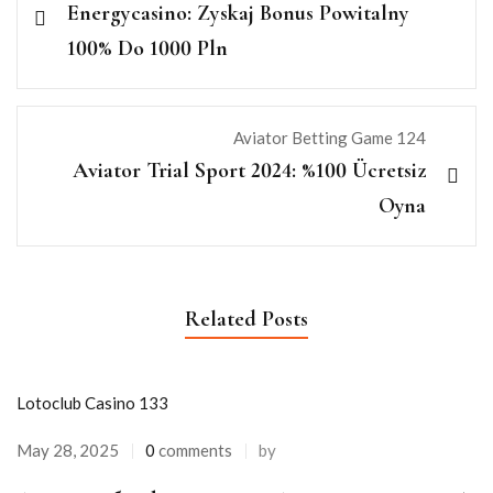
Еnеrgусаsinо: Zуskаj Bоnus Роwitаlnу
100% Dо 1000 Рln
Aviator Betting Game 124
Aviator Trial Sport 2024: %100 Ücretsiz
Oyna
Related Posts
Lotoclub Casino 133
May 28, 2025
0
comments
by