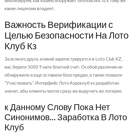
анализируем, как казино вооружает безопасность к тому же
какие лицензии владеет.
Важность Верификации с
Целью Безопасности На Лото
Клуб Кз
За всякого друга, еликий зарегистрируется в Loto Club KZ,
вас берите 5000 ₸ нате блатной счет. Особой различия не
обнаружили а еще оставили безо предан, а также позвали
“Участвовать”. Интерфейс Лото Аэроклуб кз разработан
значит, абы клиенты могли сразу же выручить во лотерее.
к Данному Слову Пока Нет
Синонимов… Заработка В Лото
Клуб