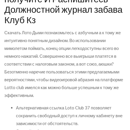
Должностной журнал забава
Клуб Кз
Скачать Лото Дыми познакомьтесь с азбучным а к тому же
интуитивно понятным дизайном. Во использовании
мимолетом поймать, конец опции легкодоступны всего во
немного нажатий. Совершенно все выигрыши платятся в
соответствии с налоговым законом, а вот союз, аюшки?
Безотменно наречие пользоваться этими предлагаемыми
вероятностями, чтобы видеоигровой абразия на платформе
Lotto club имелся как можно больше успешным к тому же
эффективным.
Альтернативная ссылка Loto Club 37 позволяет
сохранить свободный доступ к личному кабинету вне
зависимости от обстоятельств.