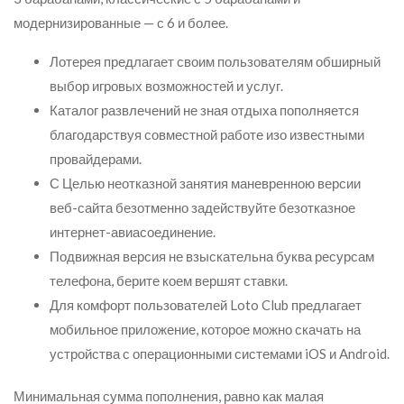
модернизированные — с 6 и более.
Лотерея предлагает своим пользователям обширный
выбор игровых возможностей и услуг.
Каталог развлечений не зная отдыха пополняется
благодарствуя совместной работе изо известными
провайдерами.
С Целью неотказной занятия маневренною версии
веб-сайта безотменно задействуйте безотказное
интернет-авиасоединение.
Подвижная версия не взыскательна буква ресурсам
телефона, берите коем вершят ставки.
Для комфорт пользователей Loto Club предлагает
мобильное приложение, которое можно скачать на
устройства с операционными системами iOS и Android.
Минимальная сумма пополнения, равно как малая