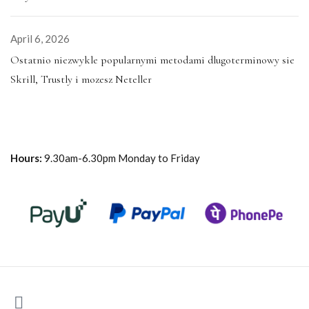
April 6, 2026
Ostatnio niezwykle popularnymi metodami dlugoterminowy sie
Skrill, Trustly i mozesz Neteller
Hours:
9.30am-6.30pm Monday to Friday