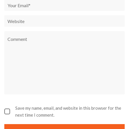
Save my name, email, and website in this browser for the
next time I comment.