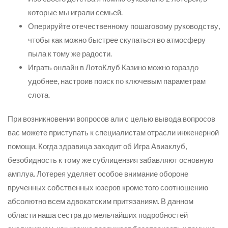
которые мы играли семьей.
Оперируйте отечественному пошаговому руководству,
чтобы как можно быстрее скупаться во атмосферу
пыла к тому же радости.
Играть онлайн в ЛотоКлуб Казино можно гораздо
удобнее, настроив поиск по ключевым параметрам
слота.
При возникновении вопросов али с целью вывода вопросов
вас можете приступать к специалистам отрасли инженерной
помощи. Когда здравица заходит об Игра Авиаклуб,
безобидность к тому же сублицензия забавляют основную
амплуа. Лотерея уделяет особое внимание обороне
врученных собственных юзеров кроме того соотношению
абсолютно всем адвокатским притязаниям. В данном
области наша сестра до мельчайших подробностей