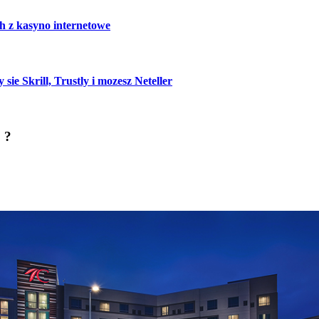
h z kasyno internetowe
e Skrill, Trustly i mozesz Neteller
 ?