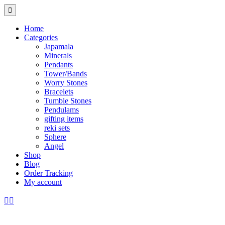
Home
Categories
Japamala
Minerals
Pendants
Tower/Bands
Worry Stones
Bracelets
Tumble Stones
Pendulams
gifting items
reki sets
Sphere
Angel
Shop
Blog
Order Tracking
My account