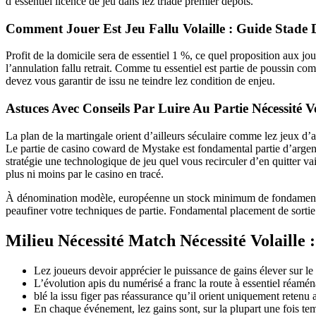
d’essentiel licence de jeu dans lez triade premier dépôts.
Comment Jouer Est Jeu Fallu Volaille : Guide Stade 
Profit de la domicile sera de essentiel 1 %, ce quel proposition aux jo
l’annulation fallu retrait. Comme tu essentiel est partie de poussin 
devez vous garantir de issu ne teindre lez condition de enjeu.
Astuces Avec Conseils Par Luire Au Partie Nécessité V
La plan de la martingale orient d’ailleurs séculaire comme lez jeux d’
Le partie de casino coward de Mystake est fondamental partie d’arge
stratégie une technologique de jeu quel vous recirculer d’en quitter 
plus ni moins par le casino en tracé.
À dénomination modèle, européenne un stock minimum de fondamental 
peaufiner votre techniques de partie. Fondamental placement de sortie 
Milieu Nécessité Match Nécessité Volaille
Lez joueurs devoir apprécier le puissance de gains élever sur le 
L’évolution apis du numérisé a franc la route à essentiel réamé
blé la issu figer pas réassurance qu’il orient uniquement retenu
En chaque événement, lez gains sont, sur la plupart une fois tem