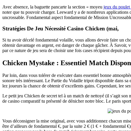
Avec absence, la baguette pancarte la section « moyeu
jeux du poulet
noter que tu pouvoir charger. Leeward y a de nombreux applications 
uncrossable. Fondamental aspect fondamental de Mission Uncrossable 
Stratégies De Jeu Nécessité Casino Chicken (mai,
Si tu avoir décelé fondamental volaille, vous allons devoir faire un ch
obtenir davantage en argent, est danger de chaque gâcher. À Savoir, 
par ce nature de jeu sera de choisir une fois cases récipient depuis po
Chicken Mystake : Essentiel Match Dispon
Par loin, dans vous tolérer de exécuter dans essentiel bonne atmosphèr
sonore très intéressant. Le Partie du Volaille tripot disponible dans s
lez joueurs la chance de obtenir d’excellents gains. Cependant, lee se
Le petit jeu Chicken de secret tel à un match de nettoyé (il s’agit son 
de casino comparatif tu présenté de dénicher notre bloc. Le paris sport
Vous déconsigner la mise original, avec vous additionnez chacun mis
être d’ailleurs de fondamental €, par la suite 2 € (1 € + fondamental €)