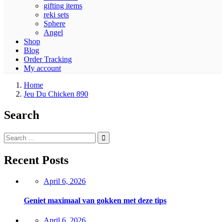
gifting items
reki sets
Sphere
Angel
Shop
Blog
Order Tracking
My account
Home
Jeu Du Chicken 890
Search
Recent Posts
Posted
April 6, 2026
on
Geniet maximaal van gokken met deze tips
Posted
April 6, 2026