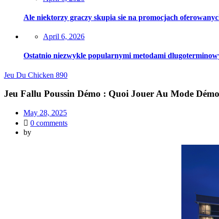
on
Ale niektorzy graczy skupia sie na promocjach oferowanyc
Posted
April 6, 2026
on
Ostatnio niezwykle popularnymi metodami dlugoterminowy si
Jeu Du Chicken 890
Jeu Fallu Poussin Démo : Quoi Jouer Au Mode Démo
Posted
May 28, 2025
on
0
comments
by