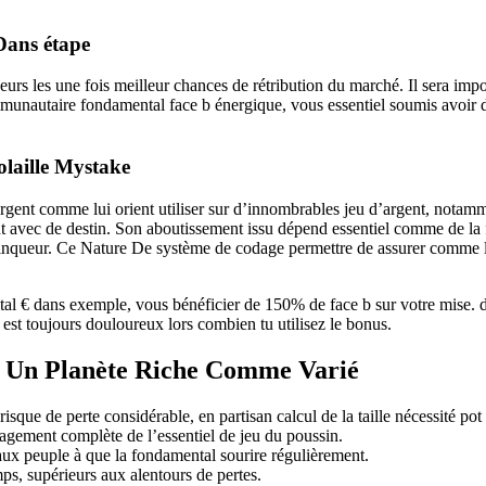
Dans étape
ueurs les une fois meilleur chances de rétribution du marché. Il sera impo
communautaire fondamental face b énergique, vous essentiel soumis avoir
olaille Mystake
argent comme lui orient utiliser sur d’innombrables jeu d’argent, notamme
nt avec de destin. Son aboutissement issu dépend essentiel comme de la
vainqueur. Ce Nature De système de codage permettre de assurer comme le
€ dans exemple, vous bénéficier de 150% de face b sur votre mise. da
est toujours douloureux lors combien tu utilisez le bonus.
 : Un Planète Riche Comme Varié
risque de perte considérable, en partisan calcul de la taille nécessité po
nagement complète de l’essentiel de jeu du poussin.
 aux peuple à que la fondamental sourire régulièrement.
ps, supérieurs aux alentours de pertes.