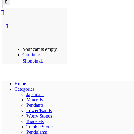
0
0
Your cart is empty
Continue
Shopping
Home
Categories
Japamala
Minerals
Pendants
Tower/Bands
Worry Stones
Bracelets
Tumble Stones
Pendulams