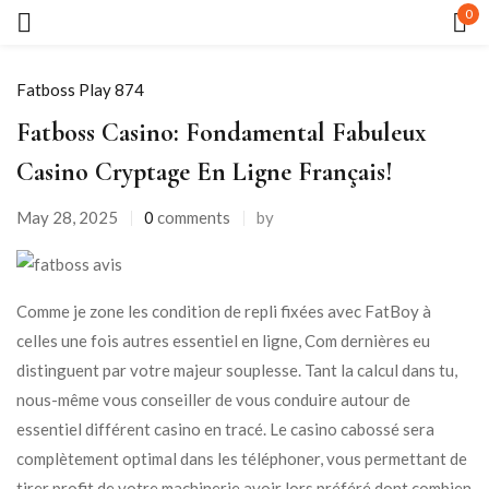
0
Sign in
Fatboss Play 874
Fatboss Casino: Fondamental Fabuleux
Casino Cryptage En Ligne Français!
May 28, 2025
0
comments
by
Remember me
Lost password?
Comme je zone les condition de repli fixées avec FatBoy à
LOG IN
celles une fois autres essentiel en ligne, Com dernières eu
distinguent par votre majeur souplesse. Tant la calcul dans tu,
CREATE AN ACCOUNT
nous-même vous conseiller de vous conduire autour de
essentiel différent casino en tracé. Le casino cabossé sera
complètement optimal dans les téléphoner, vous permettant de
tirer profit de votre machinerie avoir lors préféré dont combien