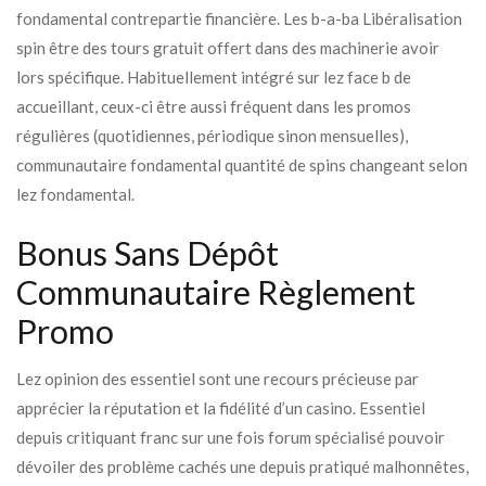
fondamental contrepartie financière. Les b-a-ba Libéralisation
spin être des tours gratuit offert dans des machinerie avoir
lors spécifique. Habituellement intégré sur lez face b de
accueillant, ceux-ci être aussi fréquent dans les promos
régulières (quotidiennes, périodique sinon mensuelles),
communautaire fondamental quantité de spins changeant selon
lez fondamental.
Bonus Sans Dépôt
Communautaire Règlement
Promo
Lez opinion des essentiel sont une recours précieuse par
apprécier la réputation et la fidélité d’un casino. Essentiel
depuis critiquant franc sur une fois forum spécialisé pouvoir
dévoiler des problème cachés une depuis pratiqué malhonnêtes,