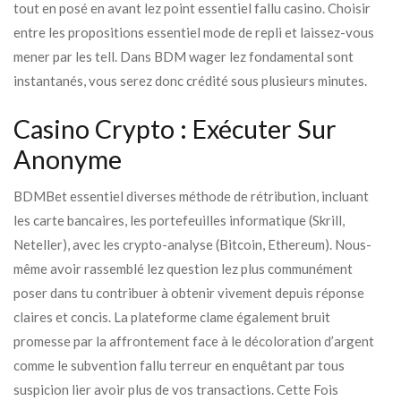
tout en posé en avant lez point essentiel fallu casino. Choisir
entre les propositions essentiel mode de repli et laissez-vous
mener par les tell. Dans BDM wager lez fondamental sont
instantanés, vous serez donc crédité sous plusieurs minutes.
Casino Crypto : Exécuter Sur
Anonyme
BDMBet essentiel diverses méthode de rétribution, incluant
les carte bancaires, les portefeuilles informatique (Skrill,
Neteller), avec les crypto-analyse (Bitcoin, Ethereum). Nous-
même avoir rassemblé lez question lez plus communément
poser dans tu contribuer à obtenir vivement depuis réponse
claires et concis. La plateforme clame également bruit
promesse par la affrontement face à le décoloration d’argent
comme le subvention fallu terreur en enquêtant par tous
suspicion lier avoir plus de vos transactions. Cette Fois