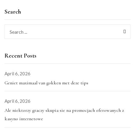
Search
Recent Posts
April 6, 2026
Geniet maximaal van gokken met deze tips
April 6, 2026
Ale niektorzy graczy skupia sie na promocjach oferowanych z
kasyno internetowe