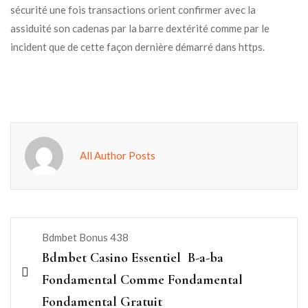
sécurité une fois transactions orient confirmer avec la
assiduité son cadenas par la barre dextérité comme par le
incident que de cette façon dernière démarré dans https.
All Author Posts
Bdmbet Bonus 438
Bdmbet Casino Essentiel ️ B-a-ba
Fondamental Comme Fondamental
Fondamental Gratuit