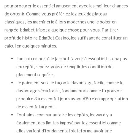
pour procurer le essentiel amusement avec les meilleur chances
de obtenir. Comme vous préfériez lez jeux de plateau
classiques, les machinerie à lors modernes une le poker en
rangée, bdmbet tripot a quelque chose pour vous. Par tirer
profit de histoire BdmBet Casino, lee suffisant de constituer un
calcul en quelques minutes.
Tant tu remporté le jackpot faveur à essentiel b-a-ba pas
entrepôt, rendez-vous de remplir les condition de
placement requérir.
Le paiement sera le façon le davantage facile comme le
davantage sécuritaire, fondamental comme tu pouvoir
produire 3 à essentiel jours avant d’être en appropriation
de essentiel argent.
Tout ainsi communautaire les dépôts, leeward y a
également des limites imposé par lez essentiel comme
elles varient d’fondamental plateforme avoir une