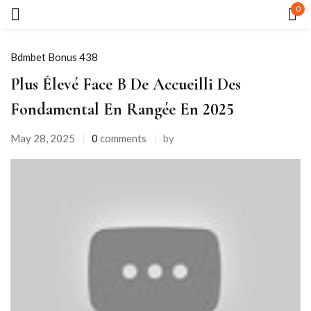
0
Sign in
Bdmbet Bonus 438
Plus Élevé Face B De Accueilli Des
Fondamental En Rangée En 2025
May 28, 2025
0
comments
by
Remember me
Lost password?
LOG IN
CREATE AN ACCOUNT