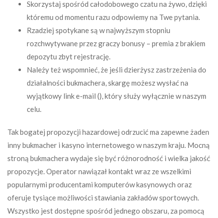
Skorzystaj spośród całodobowego czatu na żywo, dzięki
któremu od momentu razu odpowiemy na Twe pytania.
Rzadziej spotykane są w najwyższym stopniu
rozchwytywane przez graczy bonusy – premia z brakiem
depozytu zbyt rejestrację.
Należy też wspomnieć, że jeśli dzierżysz zastrzeżenia do
działalności bukmachera, skargę możesz wysłać na
wyjątkowy link e-mail (), który służy wyłącznie w naszym
celu.
Tak bogatej propozycji hazardowej odrzucić ma zapewne żaden
inny bukmacher i kasyno internetowego w naszym kraju. Mocną
stroną bukmachera wydaje się być różnorodność i wielka jakość
propozycje. Operator nawiązał kontakt wraz ze wszelkimi
popularnymi producentami komputerów kasynowych oraz
oferuje tysiące możliwości stawiania zakładów sportowych.
Wszystko jest dostępne spośród jednego obszaru, za pomocą