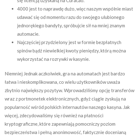
się licencją uzyskaną na Curacao.
4000 jest to naprawdę dużo, więc naszym wspólnie miast
udawać się od momentu razu do swojego ulubionego
jednorękiego bandyty, spróbujcie sił na mniej znanym
automacie.
Najczęściej przydzielony jest w formie bezpłatnych
spinów bądź niewielkiej kwoty pieniędzy, którą można
wykorzystać na rozrywki w kasynie.
Niemniej Jednak aczkolwiek, gra na automatach jest bardzo
łatwa i nieskomplikowana, co wielu użytkowników uważa
zbytnio największy pozytyw. Wprowadziliśmy opcję transferów
wraz z portmonetek elektronicznych, gdyż ciągle zyskują na
popularność wśród polskich internautów naszego kasyna. Jak
więcej, zdecydowaliśmy się również na płatności
kryptograficzne, które zapewniają pomocniczy poziom
bezpieczeństwa i pełną anonimowość, faktycznie docenianą