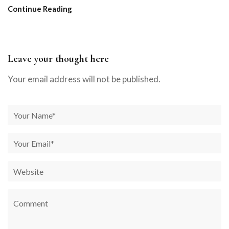
Continue Reading
Leave your thought here
Your email address will not be published.