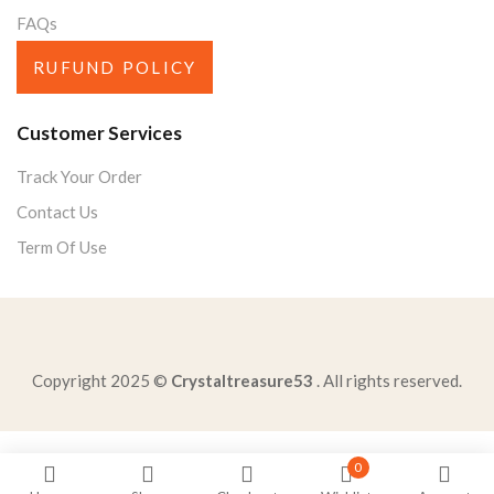
FAQs
RUFUND POLICY
Customer Services
Track Your Order
Contact Us
Term Of Use
Copyright 2025 ©
Crystaltreasure53
. All rights reserved.
statement-best-summarizes-us-manufacturing-accomplished
0
identify-define-root-term-necrosis