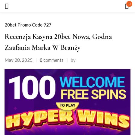
0
Sign in
20bet Promo Code 927
Recenzja Kasyna 20bet Nowa, Godna
Zaufania Marka W Branży
May 28, 2025
0
comments
by
Remember me
Lost password?
LOG IN
CREATE AN ACCOUNT