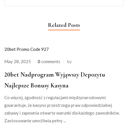
Related Posts
20bet Promo Code 927
May 28, 2025
0
comments
by
20bet Nadprogram Wyjąwszy Depozytu
Najlepsze Bonusy Kasyna
Co więcej, zgodność z regulacjami międzynarodowymi
gwarantuje, że kasyno przestrzega praw odpowiedzialnej
zabawy i zapewnia otwarte warunki dla każdego zawodników.
Zastosowanie umożliwia pełny ...