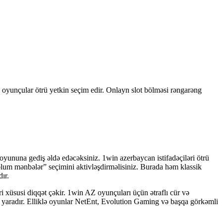
 oyunçular ötrü yetkin seçim edir. Onlayn slot bölməsi rəngarəng
oyununa gediş əldə edəcəksiniz. 1win azerbaycan istifadəçiləri ötrü
lum mənbələr” seçimini aktivləşdirməlisiniz. Burada həm klassik
ır.
i xüsusi diqqət çəkir. 1win AZ oyunçuları üçün ətraflı cür və
ı yaradır. Elliklə oyunlar NetEnt, Evolution Gaming və başqa görkəmli