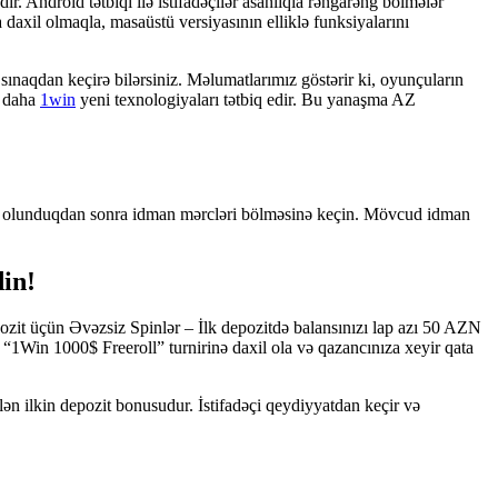
. Android tətbiqi ilə istifadəçilər asanlıqla rəngarəng bölmələr
 daxil olmaqla, masaüstü versiyasının elliklə funksiyalarını
sınaqdan keçirə bilərsiniz. Məlumatlarımız göstərir ki, oyunçuların
ə daha
1win
yeni texnologiyaları tətbiq edir. Bu yanaşma AZ
zafi olunduqdan sonra idman mərcləri bölməsinə keçin. Mövcud idman
in!
pozit üçün Əvəzsiz Spinlər – İlk depozitdə balansınızı lap azı 50 AZN
 “1Win 1000$ Freeroll” turnirinə daxil ola və qazancınıza xeyir qata
ən ilkin depozit bonusudur. İstifadəçi qeydiyyatdan keçir və