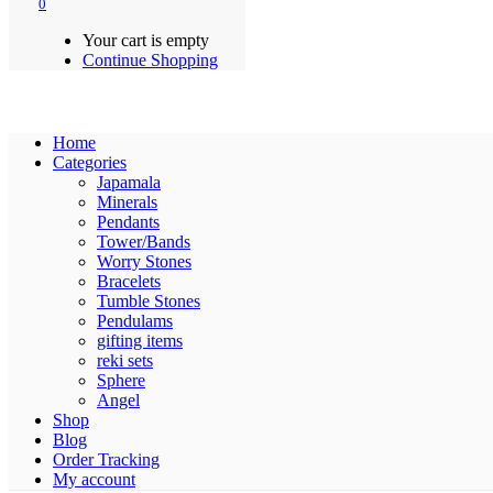
0
Your cart is empty
Continue Shopping
Home
Categories
Japamala
Minerals
Pendants
Tower/Bands
Worry Stones
Bracelets
Tumble Stones
Pendulams
gifting items
reki sets
Sphere
Angel
Shop
Blog
Order Tracking
My account