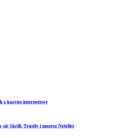
h z kasyno internetowe
e Skrill, Trustly i mozesz Neteller