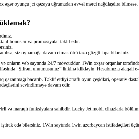
yox əgər oyunçu jet qəzaya uğramadan əvvəl mərci nağdlaşdıra bilməs
Yükləmək?
rdınız.
if bonuslar və promosiyalar təklif edir.
rsiniz.
lanıbsa, siz oynamağa davam etmək ötrü təzə güzgü tapa bilərsiniz.
ə onların veb saytında 24/7 mövcuddur. 1Win oxşar orqanlar tərəfindən 
fəsində “Şifrəni unutmusunuz” linkinə klikləyin. Hesabınızla əlaqəli e-p
qazanmağı bacarıb. Təklif etdiyi ətraflı oyun çeşidləri, operativ dəstək 
ifadəçilərini sevindirməyə davam edir.
yirli və maraqlı funksiyalara sahibdir. Lucky Jet mobil cihazlarla bölü
 iştirak edə bilərsiniz. 1Win saytında 1win azerbaycan istifadəçiləri ü