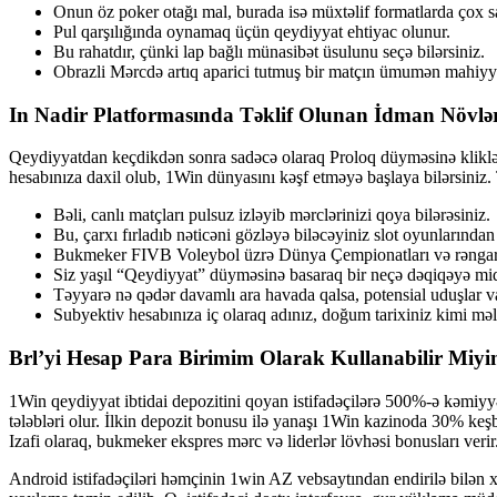
Onun öz poker otağı mal, burada isə müxtəlif formatlarda çox sa
Pul qarşılığında oynamaq üçün qeydiyyat ehtiyac olunur.
Bu rahatdır, çünki lap bağlı münasibət üsulunu seçə bilərsiniz.
Obrazli Mərcdə artıq aparici tutmuş bir matçın ümumən mahiyyət 
In Nadir Platformasında Təklif Olunan İdman Növlə
Qeydiyyatdan keçdikdən sonra sadəcə olaraq Proloq düyməsinə klikləmə
hesabınıza daxil olub, 1Win dünyasını kəşf etməyə başlaya bilərsiniz. 
Bəli, canlı matçları pulsuz izləyib mərclərinizi qoya bilərəsiniz.
Bu, çarxı fırladıb nəticəni gözləyə biləcəyiniz slot oyunlarından
Bukmeker FIVB Voleybol üzrə Dünya Çempionatları və rəngarəng 
Siz yaşıl “Qeydiyyat” düyməsinə basaraq bir neçə dəqiqəyə miqd
Təyyarə nə qədər davamlı ara havada qalsa, potensial uduşlar vah
Subyektiv hesabınıza iç olaraq adınız, doğum tarixiniz kimi məlu
Brl’yi Hesap Para Birimim Olarak Kullanabilir Miy
1Win qeydiyyat ibtidai depozitini qoyan istifadəçilərə 500%-ə kəmiyy
tələbləri olur. İlkin depozit bonusu ilə yanaşı 1Win kazinoda 30% keş
Izafi olaraq, bukmeker ekspres mərc və liderlər lövhəsi bonusları verir
Android istifadəçiləri həmçinin 1win AZ vebsaytından endirilə bilən xü