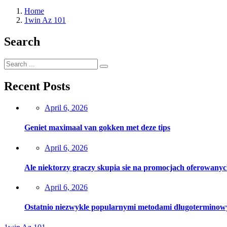
Home
1win Az 101
Search
Recent Posts
Posted
April 6, 2026
on
Geniet maximaal van gokken met deze tips
Posted
April 6, 2026
on
Ale niektorzy graczy skupia sie na promocjach oferowanyc
Posted
April 6, 2026
on
Ostatnio niezwykle popularnymi metodami dlugoterminowy si