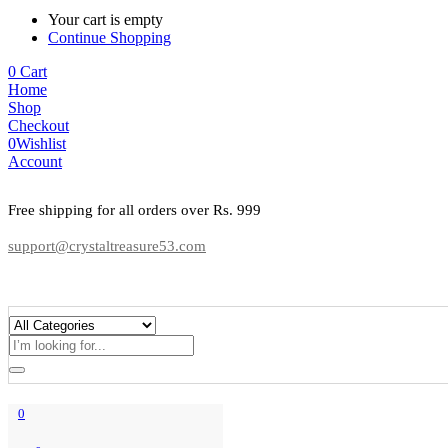
Your cart is empty
Continue Shopping
0
Cart
Home
Shop
Checkout
0
Wishlist
Account
Free shipping for all orders over Rs. 999
support@crystaltreasure53.com
0