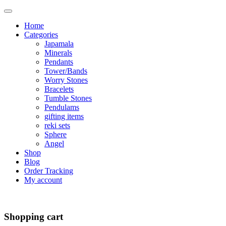
Home
Categories
Japamala
Minerals
Pendants
Tower/Bands
Worry Stones
Bracelets
Tumble Stones
Pendulams
gifting items
reki sets
Sphere
Angel
Shop
Blog
Order Tracking
My account
Shopping cart