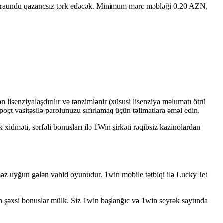
ə, raundu qazancsız tərk edəcək. Minimum mərc məbləği 0.20 AZN,
lisenziyalaşdırılır və tənzimlənir (xüsusi lisenziya məlumatı ötrü
oçt vasitəsilə parolunuzu sıfırlamaq üçün təlimatlara əməl edin.
xidməti, sərfəli bonusları ilə 1Win şirkəti rəqibsiz kazinolardan
nməz uyğun gələn vahid oyunudur. 1win mobile tətbiqi ilə Lucky Jet
çün şəxsi bonuslar mülk. Siz 1win başlanğıc və 1win seyrək saytında