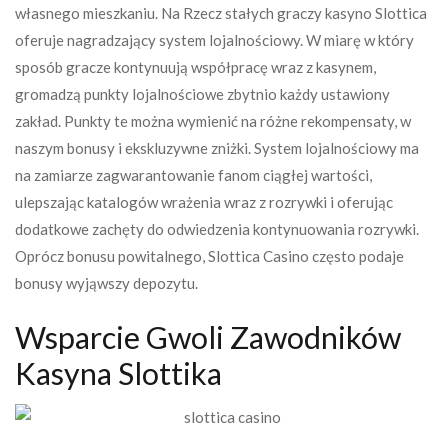
własnego mieszkaniu. Na Rzecz stałych graczy kasyno Slottica
oferuje nagradzający system lojalnościowy. W miarę w który
sposób gracze kontynuują współpracę wraz z kasynem,
gromadzą punkty lojalnościowe zbytnio każdy ustawiony
zakład. Punkty te można wymienić na różne rekompensaty, w
naszym bonusy i ekskluzywne zniżki. System lojalnościowy ma
na zamiarze zagwarantowanie fanom ciągłej wartości,
ulepszając katalogów wrażenia wraz z rozrywki i oferując
dodatkowe zachęty do odwiedzenia kontynuowania rozrywki.
Oprócz bonusu powitalnego, Slottica Casino często podaje
bonusy wyjąwszy depozytu.
Wsparcie Gwoli Zawodników
Kasyna Slottika