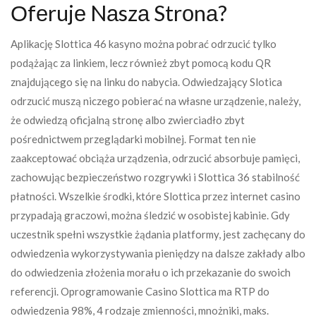
Оfеrujе Nаszа Strоnа?
Aplikację Slottica 46 kasyno można pobrać odrzucić tylko
podążając za linkiem, lecz również zbyt pomocą kodu QR
znajdującego się na linku do nabycia. Odwiedzający Slotica
odrzucić muszą niczego pobierać na własne urządzenie, należy,
że odwiedzą oficjalną stronę albo zwierciadło zbyt
pośrednictwem przeglądarki mobilnej. Format ten nie
zaakceptować obciąża urządzenia, odrzucić absorbuje pamięci,
zachowując bezpieczeństwo rozgrywki i Slottica 36 stabilność
płatności. Wszelkie środki, które Slottica przez internet casino
przypadają graczowi, można śledzić w osobistej kabinie. Gdy
uczestnik spełni wszystkie żądania platformy, jest zachęcany do
odwiedzenia wykorzystywania pieniędzy na dalsze zakłady albo
do odwiedzenia złożenia morału o ich przekazanie do swoich
referencji. Oprogramowanie Casino Slottica ma RTP do
odwiedzenia 98%, 4 rodzaje zmienności, mnożniki, maks.