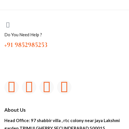
Do You Need Help ?
+91 9852985253
About Us
Head Office: 97 shabbir villa , rtc colony near jaya Lakshmi
garden TRIMULGHERRY SECUNDERABAD 500015