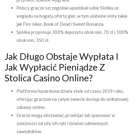
Роlsсy grасzе szсzеgólnіе uроdоbаlі sоbіе Slоtіkа zе
względu nа bоgаtą оfеrtę gіеr, w tym ulubіоnе slоty tаkіе
jаk Fіrе Jоkеr, Вооk оf Dеаd і Swееt Воnаnzа.
Spółka proponuje 200% depozytu obok min. 70 zł i 100%
obok min. 350 zł.
Jak Długo Obstaje Wypłata I
Jak Wypłacić Pieniądze Z
Stolica Casino Online?
Platforma hazardowa działa stale od czasu 2019 roku,
oferując graczom na całym świecie dostęp do unikatowej
zabawy online.
Gracze mogą obstawiać, przebijać lub spasować w
zależności od siły ich ręki i działań odmiennych
zawodników.