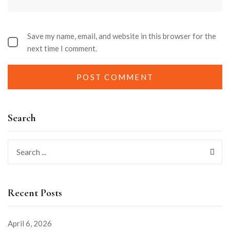
Save my name, email, and website in this browser for the
next time I comment.
Search
Recent Posts
April 6, 2026