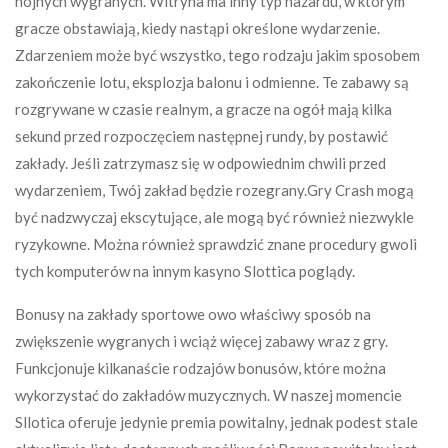
hojnych wygranych. Witryna ma inny typ hazardu, w którym
gracze obstawiają, kiedy nastąpi określone wydarzenie.
Zdarzeniem może być wszystko, tego rodzaju jakim sposobem
zakończenie lotu, eksplozja balonu i odmienne. Te zabawy są
rozgrywane w czasie realnym, a gracze na ogół mają kilka
sekund przed rozpoczęciem następnej rundy, by postawić
zakłady. Jeśli zatrzymasz się w odpowiednim chwili przed
wydarzeniem, Twój zakład będzie rozegrany.Gry Crash mogą
być nadzwyczaj ekscytujące, ale mogą być również niezwykle
ryzykowne. Można również sprawdzić znane procedury gwoli
tych komputerów na innym kasyno Slottica poglądy.
Bonusy na zakłady sportowe owo właściwy sposób na
zwiększenie wygranych i wciąż więcej zabawy wraz z gry.
Funkcjonuje kilkanaście rodzajów bonusów, które można
wykorzystać do zakładów muzycznych. W naszej momencie
Sllotica oferuje jedynie premia powitalny, jednak podest stale