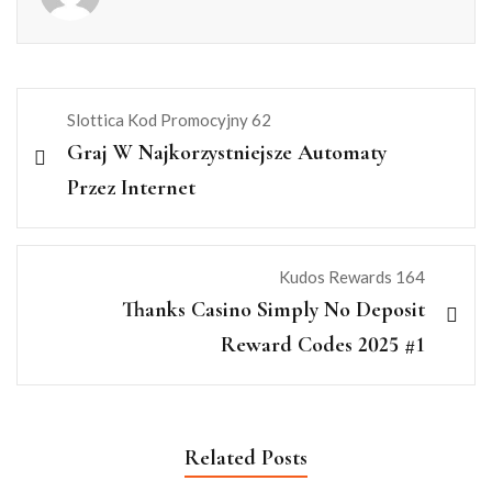
Slottica Kod Promocyjny 62
Graj W Najkorzystniejsze Automaty
Przez Internet
Kudos Rewards 164
Thanks Casino Simply No Deposit
Reward Codes 2025 #1
Related Posts