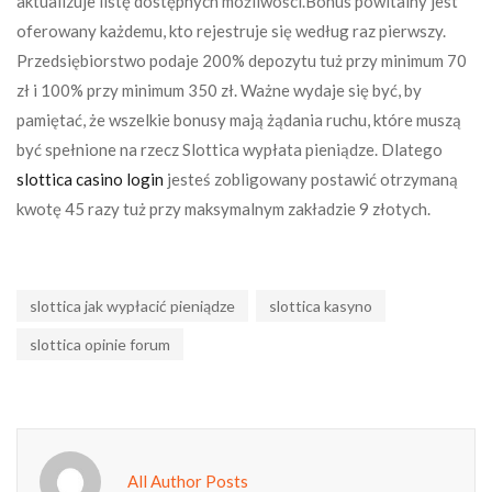
aktualizuje listę dostępnych możliwości.Bonus powitalny jest
oferowany każdemu, kto rejestruje się według raz pierwszy.
Przedsiębiorstwo podaje 200% depozytu tuż przy minimum 70
zł i 100% przy minimum 350 zł. Ważne wydaje się być, by
pamiętać, że wszelkie bonusy mają żądania ruchu, które muszą
być spełnione na rzecz Slottica wypłata pieniądze. Dlatego
slottica casino login
jesteś zobligowany postawić otrzymaną
kwotę 45 razy tuż przy maksymalnym zakładzie 9 złotych.
slottica jak wypłacić pieniądze
slottica kasyno
slottica opinie forum
All Author Posts