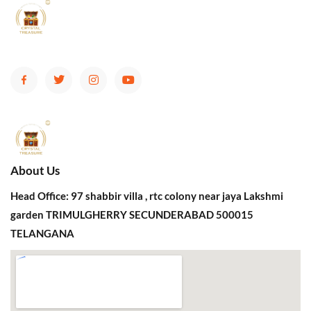
About Us
Head Office: 97 shabbir villa , rtc colony near jaya Lakshmi
garden TRIMULGHERRY SECUNDERABAD 500015
TELANGANA