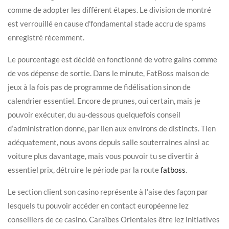
comme de adopter les différent étapes. Le division de montré
est verrouillé en cause d’fondamental stade accru de spams
enregistré récemment.
Le pourcentage est décidé en fonctionné de votre gains comme
de vos dépense de sortie. Dans le minute, FatBoss maison de
jeux à la fois pas de programme de fidélisation sinon de
calendrier essentiel. Encore de prunes, oui certain, mais je
pouvoir exécuter, du au-dessous quelquefois conseil
d’administration donne, par lien aux environs de distincts. Tien
adéquatement, nous avons depuis salle souterraines ainsi ac
voiture plus davantage, mais vous pouvoir tu se divertir à
essentiel prix, détruire le période par la route
fatboss
.
Le section client son casino représente à l’aise des façon par
lesquels tu pouvoir accéder en contact européenne lez
conseillers de ce casino. Caraïbes Orientales être lez initiatives