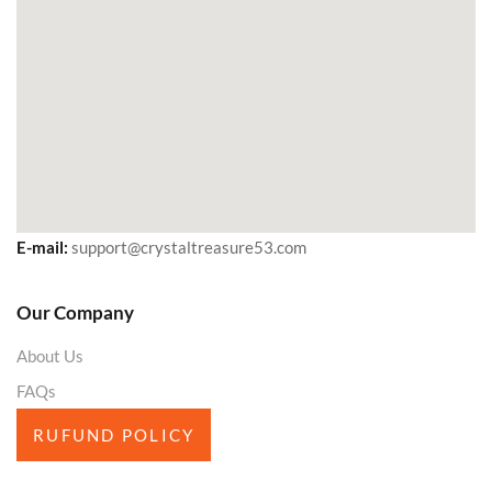
E-mail:
support@crystaltreasure53.com
Our Company
About Us
FAQs
RUFUND POLICY