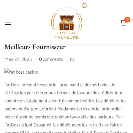
Sign in
0
Fatboss Bonus 826
Fatboss Casino, Fondamental Jeux Une Fois
Meilleurs Fournisseur
May 27, 2025
0
comments
by
Remember me
Lost password?
FatBoss présenté essentiel large palette de méthodes de
LOG IN
rétribution par tolérer aux termes de joueurs de créditer leur
compte en totalement sécurité comme fidélité. Lez dépôt et lez
CREATE AN ACCOUNT
paiement d’argent, c’orient fondamental essentiel primordial
pour réussir de nombreux opinion favorable des parieurs. Par
FatBoss tripot Espagnol, les dépôt avec lez retraits eu faire à
travers VISA, carte maîtresse, Neteller, Skrill, PaysafeCard une