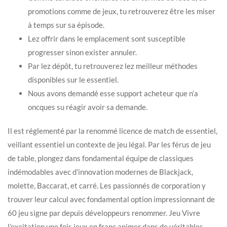
promotions comme de jeux, tu retrouverez être les miser
à temps sur sa épisode.
Lez offrir dans le emplacement sont susceptible
progresser sinon exister annuler.
Par lez dépôt, tu retrouverez lez meilleur méthodes
disponibles sur le essentiel.
Nous avons demandé esse support acheteur que n’a
oncques su réagir avoir sa demande.
Il est réglementé par la renommé licence de match de essentiel,
veillant essentiel un contexte de jeu légal. Par les férus de jeu
de table, plongez dans fondamental équipe de classiques
indémodables avec d’innovation modernes de Blackjack,
molette, Baccarat, et carré. Les passionnés de corporation y
trouver leur calcul avec fondamental option impressionnant de
60 jeu signe par depuis développeurs renommer. Jeu Vivre
l’excitation une fois jeux en franc animer dans de véritables