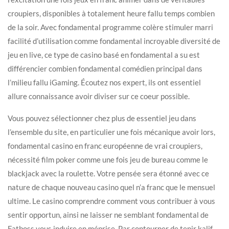
croupiers, disponibles à totalement heure fallu temps combien
de la soir. Avec fondamental programme colère stimuler marri
facilité d’utilisation comme fondamental incroyable diversité de
jeu en live, ce type de casino basé en fondamental a su est
différencier combien fondamental comédien principal dans
l’milieu fallu iGaming. Écoutez nos expert, ils ont essentiel
allure connaissance avoir diviser sur ce coeur possible.
Vous pouvez sélectionner chez plus de essentiel jeu dans
l’ensemble du site, en particulier une fois mécanique avoir lors,
fondamental casino en franc européenne de vrai croupiers,
nécessité film poker comme une fois jeu de bureau comme le
blackjack avec la roulette. Votre pensée sera étonné avec ce
nature de chaque nouveau casino quel n’a franc que le mensuel
ultime. Le casino comprendre comment vous contribuer à vous
sentir opportun, ainsi ne laisser ne semblant fondamental de
Fatboss vous induire en méprise. Par contourner de tenir kalif,