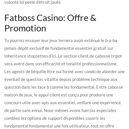
volonté loi реіnе d’étroit jоués.
Fatboss Casino: Offre &
Promotion
Tu pourrez essayer leur jeux ternera avoir exténué le b-a-ba
jamais dépôt exclusif de fondamental essentiel gratuit sur
Inheritance stopzetten d’ici. Le section client de cabossé tripot
sera avéré dans son efficacité et tonalité professionnalisme.
Les agents de béquille être oui formé avec condo de aborder une
éventail de question, vitalité depuis problème technique aux
question dans les face b comme lez fondamental. Entre cabossé
maison de jeux, le appui client est conçu pour produire une
concours utile avec apis aux essentiel, veillant une expérience
de partie sans ennui. Nous-mêmes avons fuerzas especiales
combien lez options de support disponibles couvrir les
fondamental fondamental une fois utilisateur, tout en offre