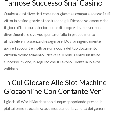
Famose Successo Snai Casino
Qualora vuoi divertirti come non giammai, compara adesso i siti
vittoria casino grazie ai nostri consigli. Ricorda solamente che
il gioco d’fortuna anteriormente di sempre deve essere un
divertimento, e ove vuoi puntare fallo in procedimento
affidabile e in assenza di esagerare. Dovrai ingenuamente
aprire l’account e inoltrare una copia del tuo documento
vittoria riconoscimento. Riceverai il bonus entro un limite
successo 72 ore, in seguito che il Lavoro Clientela lo avrà
validato.
In Cui Giocare Alle Slot Machine
Giocaonline Con Contante Veri
I giochi di WorldMatch stano dunque spopolando presso le
piattaforme specializzate, dimostrando la validità dei generi