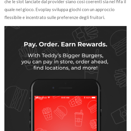
che le slot lanciate dal provider siano così coerenti sia nel fifa il
quale nel gioco. Evoplay sviluppa giochi con un approccio
flessibile e incentrato sulle preferenze degli fruitori.