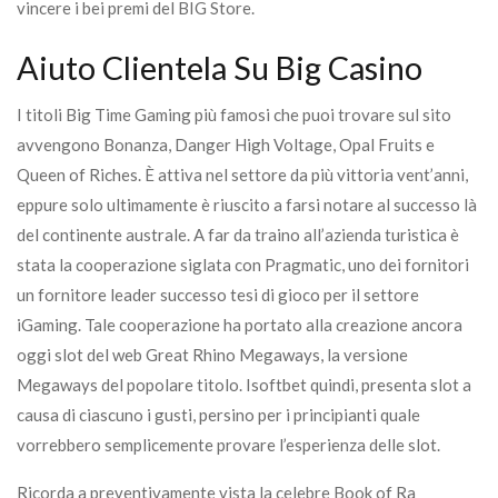
vincere i bei premi del BIG Store.
Aiuto Clientela Su Big Casino
I titoli Big Time Gaming più famosi che puoi trovare sul sito
avvengono Bonanza, Danger High Voltage, Opal Fruits e
Queen of Riches. È attiva nel settore da più vittoria vent’anni,
eppure solo ultimamente è riuscito a farsi notare al successo là
del continente australe. A far da traino all’azienda turistica è
stata la cooperazione siglata con Pragmatic, uno dei fornitori
un fornitore leader successo tesi di gioco per il settore
iGaming. Tale cooperazione ha portato alla creazione ancora
oggi slot del web Great Rhino Megaways, la versione
Megaways del popolare titolo. Isoftbet quindi, presenta slot a
causa di ciascuno i gusti, persino per i principianti quale
vorrebbero semplicemente provare l’esperienza delle slot.
Ricorda a preventivamente vista la celebre Book of Ra