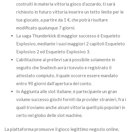
costruiti in materia vittoria gioco d’azzardo, ti sarà
richiesto in futuro vittoria inserire un tetto limite per le
tue giocate, a partire da 1 €, che potrà risultare
modificato qualunque 7 giorni.
La saga Thunderkick di maggior successo è Esqueleto
Explosivo, mediante i suoi maggiori 2 capitoli Esqueleto
Explosivo 2 ed Esqueleto Explosivo 3.
L’abilitazione ai prelievi sarà possibile solamente in
seguito che Snaitech avrà ricevuto e registrato il
attestato compiuto, il quale occorre essere mandato
entro 90 giorni dall’apertura del conto.
In Aggiunta alle slot italiane, è partecipante un gran
volume successo giochi forniti da provider stranieri, fra i
quali troviamo anche alcuni vittoria quelli più popolari in
certo nel globo delle slot machine.
La piattaforma promuove il gioco legittimo negozio online,