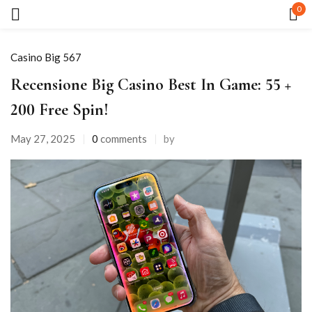
0
Sign in
Casino Big 567
Recensione Big Casino Best In Game: 55 +
200 Free Spin!
May 27, 2025
0
comments
by
Remember me
Lost password?
LOG IN
CREATE AN ACCOUNT