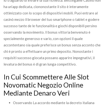
lo traguardo di inviare la tua richiesta. Bestingame Casino non
ha un’app dedicata, ciononostante il sito è interamente
ottimizzato con lo scopo di dispositivi mobili. Puoi entrare al
casinò mezzo il browser del tuo smartphone o tablet e godere
successo tante de le funzionalità e giochi disponibili persino
osservando la movimento. Il bonus vittoria benvenuto è
specialmente generoso e vario, con opzioni il quale
accontentano sia quale preferisce un bonus senza acconto che
chi è pronto a effettuare un primo deposito. Nonostante i
requisiti successo giocata possano apparire impegnativi, il
levatura del bonus è di gran lunga competitivo.
In Cui Scommettere Alle Slot
Novomatic Negozio Online
Mediante Denaro Veri
Osservando La accordo mediante la decreto italiana