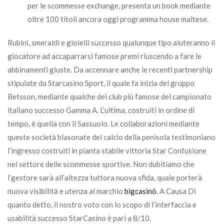
per le scommesse exchange, presenta un book mediante
oltre 100 titoli ancora oggi programma house maltese.
Rubini, smeraldi e gioielli successo qualunque tipo aiuteranno il
giocatore ad accaparrarsi famose premi riuscendo a fare le
abbinamenti giuste. Da accennare anche le recenti partnership
stipulate da Starcasino Sport, il quale fa inizia del gruppo
Betsson, mediante qualche dei club più famose del campionato
italiano successo Gamma A. L’ultima, costruiti in ordine di
tempo, è quella con il Sassuolo. Le collaborazioni mediante
queste società blasonate del calcio della penisola testimoniano
l’ingresso costruiti in pianta stabile vittoria Star Confusione
nel settore delle scommesse sportive. Non dubitiamo che
l’gestore sarà all’altezza tuttora nuova sfida, quale porterà
nuova visibilità e utenza al marchio
bigcasinò
. A Causa Di
quanto detto, il nostro voto con lo scopo di l’interfaccia e
usabilità successo StarCasino è pari a 8/10.