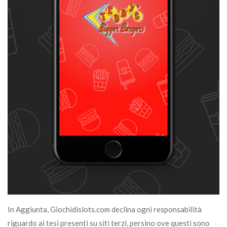
In Aggiunta, Giochidislots.com declina ogni responsabilità
riguardo ai tesi presenti su siti terzi, persino ove questi sono