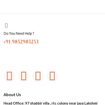
Do You Need Help ?
+91 9852985253
About Us
Head Office: 97 shabbir villa , rtc colony near jaya Lakshmi