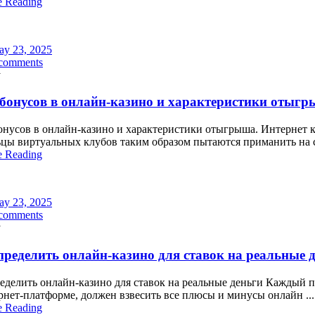
e Reading
sted
y 23, 2025
comments
y
бонусов в онлайн-казино и характеристики отыгр
нусов в онлайн-казино и характеристики отыгрыша. Интернет к
цы виртуальных клубов таким образом пытаются приманить на с
e Reading
sted
y 23, 2025
comments
y
пределить онлайн-казино для ставок на реальные 
еделить онлайн-казино для ставок на реальные деньги Каждый п
рнет-платформе, должен взвесить все плюсы и минусы онлайн ...
e Reading