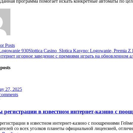
 Данная программа помогает искать конкретные автоматы по це
or Posts
 Logowanie 930
Slottica Casino ️ Slotica Kasyno: Logowanie, Premia Z
тернет игорное заведение с премиями играть на обновленном ал
tion
 posts
sted
y 27, 2025
comments
y
 регистрации в известном интернет-казино с поо
егистрации в известном интернет-казино с поощрениями Геймер
ателей со всех уголков планеты официальной лицензией, отличн