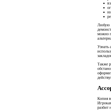
в
о
ни
р
Любую и
демонст
можно п
альтерн
Узнать 
использ
закладо
Также р
обстано
оформит
действу
Ассо
Копия в
Игрокам
разбит 