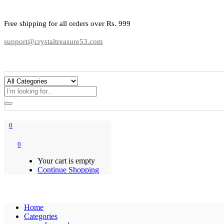
Free shipping for all orders over Rs. 999
support@crystaltreasure53.com
0
0
Your cart is empty
Continue Shopping
Home
Categories