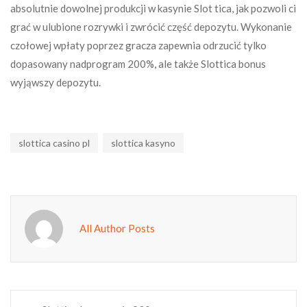
absolutnie dowolnej produkcji w kasynie Slot tica, jak pozwoli ci
grać w ulubione rozrywki i zwrócić część depozytu. Wykonanie
czołowej wpłaty poprzez gracza zapewnia odrzucić tylko
dopasowany nadprogram 200%, ale także Slottica bonus
wyjąwszy depozytu.
slottica casino pl
slottica kasyno
All Author Posts