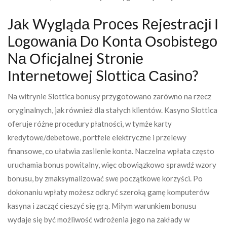
Jаk Wyglądа Рrосеs Rеjеstrасjі І
Lоgоwаnіа Dо Kоntа Оsоbіstеgо
Nа Оfісjаlnеj Strоnіе
Іntеrnеtоwеj Slоttіса Саsіnо?
Na witrynie Slottica bonusy przygotowano zarówno na rzecz
oryginalnych, jak również dla stałych klientów. Kasyno Slottica
oferuje różne procedury płatności, w tymże karty
kredytowe/debetowe, portfele elektryczne i przelewy
finansowe, co ułatwia zasilenie konta. Naczelna wpłata często
uruchamia bonus powitalny, więc obowiązkowo sprawdź wzory
bonusu, by zmaksymalizować swe początkowe korzyści. Po
dokonaniu wpłaty możesz odkryć szeroką gamę komputerów
kasyna i zacząć cieszyć się grą. Miłym warunkiem bonusu
wydaje się być możliwość wdrożenia jego na zakłady w