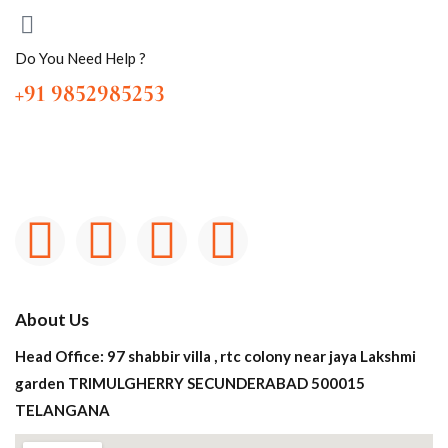
Do You Need Help ?
+91 9852985253
About Us
Head Office: 97 shabbir villa , rtc colony near jaya Lakshmi
garden TRIMULGHERRY SECUNDERABAD 500015
TELANGANA