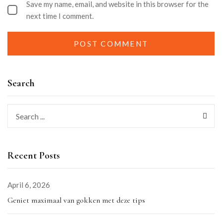
Save my name, email, and website in this browser for the
next time I comment.
Search
Recent Posts
April 6, 2026
Geniet maximaal van gokken met deze tips