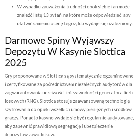
W wypadku zauważenia trudności obok siebie fan może
znaleźć listę 13 pytań, na które może odpowiedzieć, aby
ułatwić samemu ocenę tegoż, lub wydaje się uzależniony.
Darmowe Spiny Wyjąwszy
Depozytu W Kasynie Slottica
2025
Gry proponowane w Slottica są systematycznie egzaminowane
i certyfikowane za pośrednictwem niezależnych audytorów dla
zagwarantowania uczciwości i niezawodności generatora liczb
losowych (RNG). Slottica stosuje zaawansowaną technologię
szyfrowania do opieki wszelkich umowy pieniężnych i środków
graczy. Ponadto kasyno wydaje się być regularnie audytowane,
aby zapewnić prawidłową segregację i ubezpieczenie
depozytów zawodników.