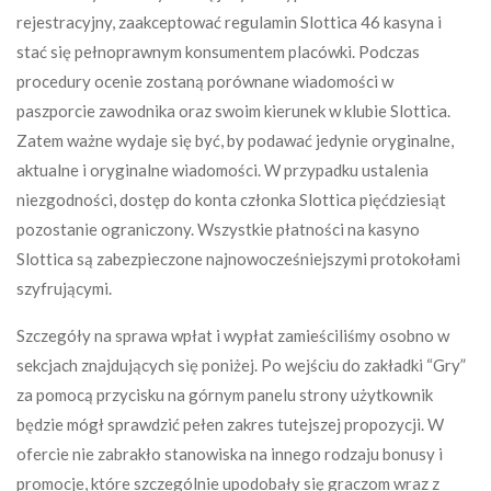
rejestracyjny, zaakceptować regulamin Slottica 46 kasyna i
stać się pełnoprawnym konsumentem placówki. Podczas
procedury ocenie zostaną porównane wiadomości w
paszporcie zawodnika oraz swoim kierunek w klubie Slottica.
Zatem ważne wydaje się być, by podawać jedynie oryginalne,
aktualne i oryginalne wiadomości. W przypadku ustalenia
niezgodności, dostęp do konta członka Slottica pięćdziesiąt
pozostanie ograniczony. Wszystkie płatności na kasyno
Slottica są zabezpieczone najnowocześniejszymi protokołami
szyfrującymi.
Szczegóły na sprawa wpłat i wypłat zamieściliśmy osobno w
sekcjach znajdujących się poniżej. Po wejściu do zakładki “Gry”
za pomocą przycisku na górnym panelu strony użytkownik
będzie mógł sprawdzić pełen zakres tutejszej propozycji. W
ofercie nie zabrakło stanowiska na innego rodzaju bonusy i
promocje, które szczególnie upodobały się graczom wraz z