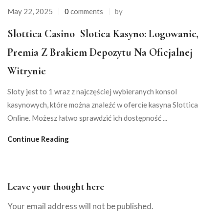
May 22, 2025
0
comments
by
Slottica Casino ️ Slotica Kasyno: Logowanie,
Premia Z Brakiem Depozytu Na Oficjalnej
Witrynie
Sloty jest to 1 wraz z najczęściej wybieranych konsol
kasynowych, które można znaleźć w ofercie kasyna Slottica
Online. Możesz łatwo sprawdzić ich dostępność ...
Continue Reading
Leave your thought here
Your email address will not be published.