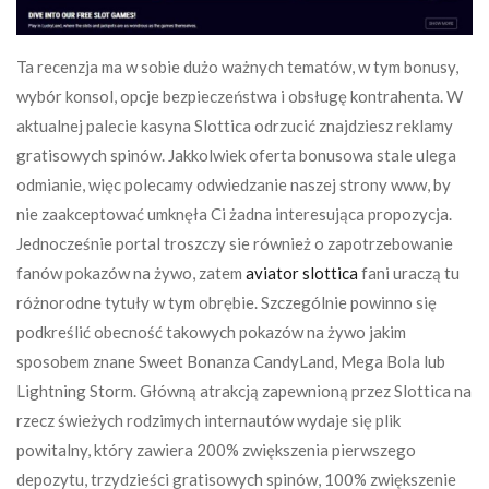
Ta recenzja ma w sobie dużo ważnych tematów, w tym bonusy,
wybór konsol, opcje bezpieczeństwa i obsługę kontrahenta. W
aktualnej palecie kasyna Slottica odrzucić znajdziesz reklamy
gratisowych spinów. Jakkolwiek oferta bonusowa stale ulega
odmianie, więc polecamy odwiedzanie naszej strony www, by
nie zaakceptować umknęła Ci żadna interesująca propozycja.
Jednocześnie portal troszczy sie również o zapotrzebowanie
fanów pokazów na żywo, zatem
aviator slottica
fani uraczą tu
różnorodne tytuły w tym obrębie. Szczególnie powinno się
podkreślić obecność takowych pokazów na żywo jakim
sposobem znane Sweet Bonanza CandyLand, Mega Bola lub
Lightning Storm. Główną atrakcją zapewnioną przez Slottica na
rzecz świeżych rodzimych internautów wydaje się plik
powitalny, który zawiera 200% zwiększenia pierwszego
depozytu, trzydzieści gratisowych spinów, 100% zwiększenie