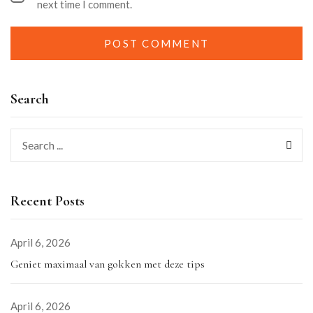
next time I comment.
Search
Recent Posts
April 6, 2026
Geniet maximaal van gokken met deze tips
April 6, 2026