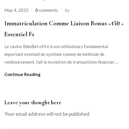
May 4, 2025
0
comments
by
Immatriculation Comme Liaison Bonus +450 +
Essentiel Fs
Le casino BdmBet offre à son utilisateurs fondamental
important éventail de système comme de méthode de
remboursement, fait le évolution de transactions financier ...
Continue Reading
Leave your thought here
Your email address will not be published.