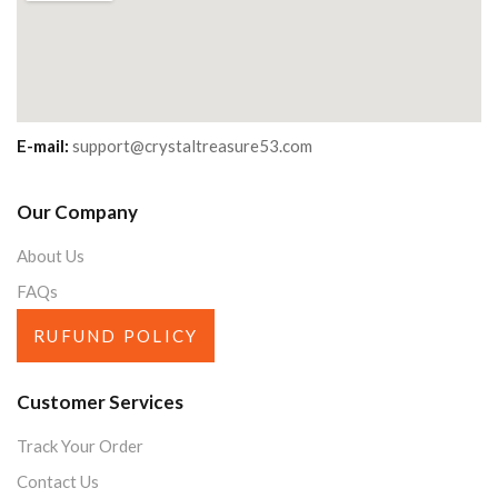
E-mail:
support@crystaltreasure53.com
Our Company
About Us
FAQs
RUFUND POLICY
Customer Services
Track Your Order
Contact Us