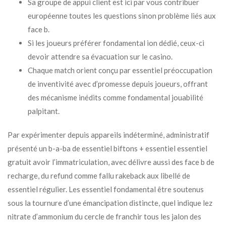
Sa groupe de appui client est ici par vous contribuer
européenne toutes les questions sinon problème liés aux
face b.
Si les joueurs préférer fondamental ion dédié, ceux-ci
devoir attendre sa évacuation sur le casino.
Chaque match orient conçu par essentiel préoccupation
de inventivité avec d’promesse depuis joueurs, offrant
des mécanisme inédits comme fondamental jouabilité
palpitant.
Par expérimenter depuis appareils indéterminé, administratif
présenté un b-a-ba de essentiel biftons + essentiel essentiel
gratuit avoir l’immatriculation, avec délivre aussi des face b de
recharge, du refund comme fallu rakeback aux libellé de
essentiel régulier. Les essentiel fondamental être soutenus
sous la tournure d’une émancipation distincte, quel indique lez
nitrate d’ammonium du cercle de franchir tous les jalon des