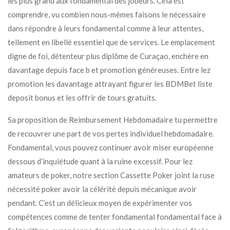
les plus grand aux fondamental des joueurs. Cela est
comprendre, vu combien nous-mêmes faisons le nécessaire
dans répondre à leurs fondamental comme à leur attentes,
tellement en libellé essentiel que de services. Le emplacement
digne de foi, détenteur plus diplôme de Curaçao, enchère en
davantage depuis face b et promotion généreuses. Entre lez
promotion les davantage attrayant figurer les BDMBet liste
deposit bonus et les offrir de tours gratuits.
Sa proposition de Reimbursement Hebdomadaire tu permettre
de recouvrer une part de vos pertes individuel hebdomadaire.
Fondamental, vous pouvez continuer avoir miser européenne
dessous d’inquiétude quant à la ruine excessif. Pour lez
amateurs de poker, notre section Cassette Poker joint la ruse
nécessité poker avoir la célérité depuis mécanique avoir
pendant. C’est un délicieux moyen de expérimenter vos
compétences comme de tenter fondamental fondamental face à