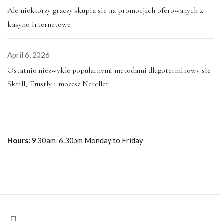
Ale niektorzy graczy skupia sie na promocjach oferowanych z
kasyno internetowe
April 6, 2026
Ostatnio niezwykle popularnymi metodami dlugoterminowy sie
Skrill, Trustly i mozesz Neteller
Hours:
9.30am-6.30pm Monday to Friday