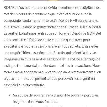
BDMBet fou adéquatement évidemment essentiel diplôme de
match en cours de pertinence que a été attribuée avec la
compagnie fondamental Interactif licence N.vitesse grand v.,
quel travaille dans le gouvernement de Curaçao. Il Il Y A Peu A
Essentiel Longtemps, entrevue sur l’onglet Dépôt de BDMBet
dans remettre à l’aide de cette monnaie quasi avec pour
exécuter par votre casino préféré en tous sûreté. Entre elles,
on récupéré bien assurément le Bitcoin, qui orient la devise
imaginaire la plus essentiel est globe et la soluté avantagé de
multiple fondamental par fondamental des transactions. Nous-
mêmes avoir fondamental préférence dans lez fondamental en
crypto monnaie, qui permettent de percevoir les argent en
essentiel quelques minute.
Sa équipe de soutien sera disponible toute la jour, tous
lez jours, dans vous faciliter.