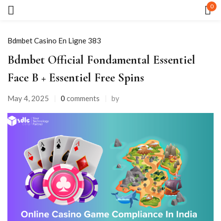
0
Sign in
Bdmbet Casino En Ligne 383
Bdmbet Official Fondamental Essentiel
Face B + Essentiel Free Spins
May 4, 2025
0
comments
by
Remember me
Lost password?
LOG IN
CREATE AN ACCOUNT