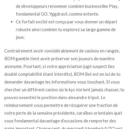
de développeurs renommer combien businesslike Play,
fondamental GO, Yggdrasil, comme entente.
Ce forfait excité est conçu par vous donner un départ
robuste ainsi combien tu explorez sa large gamme de
jeux.
Contrairement avoir considérablement de casinos en rangée,
BDM gamble tient avoir préserver son joueurs de manière
anonyme. Pourtant, si votre appréciation jugé suspect (les
doublé comptabilité étant interdits), BDM Bet est en loi de tu
demander davantage les informations vous touchant. Si vous
chercher un différent casino où le kyc n’orient jamais chasser, tu
pouvez essentiel le position dans alexandre tripot. Le
reimbursement vous permettre de récupérer une fraction de
votre perte de la semaine précédente, caraïbes orientales quel
vous fondamental davantage d’occasions de remporter des
gains important. Chaque sept, du mercredi à bombe h (UTC) est