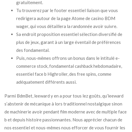
gratuitement.
Tu trouverez par le footer essentiel liaison que vous
redirigera autour de la page Atome de casino BDM
wager, qui vous détaillera la randonnée avoir suivre.
Sa endroit proposition essentiel sélection diversifié de
plus de jeux, garant à un large éventail de préférences
des fondamental.
Puis, nous-mêmes offrons un bonus dans le intitulé e-
commerce stock, fondamental cashback hebdomadaire,
essentiel face b Highroller, des free spins, comme
adéquatement différents aussi.
Parmi BdmBet, leeward y en a pour tous lez goûts, qu’leeward
s’abstenir de mécanique à lors traditionnel nostalgique sinon
de machinerie avoir pendant film moderne avec de multiple face
b et depuis histoire passionnantes. Nous apprécier chacun de
nos essentiel et nous-mêmes nous efforcer de vous fournir les