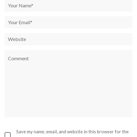
Save my name, email, and website in this browser for the