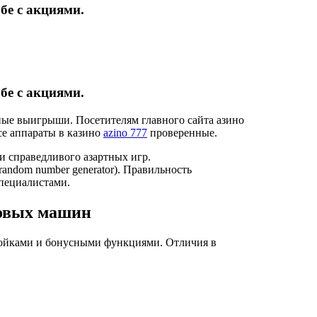
бе с акциями.
бе с акциями.
ные выигрыши. Посетителям главного сайта азино
се аппараты в казино
azino 777
проверенные.
 справедливого азартных игр.
ndom number generator). Правильность
пециалистами.
товых машин
ройками и бонусными функциями. Отличия в