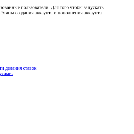
зованные пользователи. Для того чтобы запускать
 Этапы создания аккаунта и пополнения аккаунта
ти делания ставок
усами.