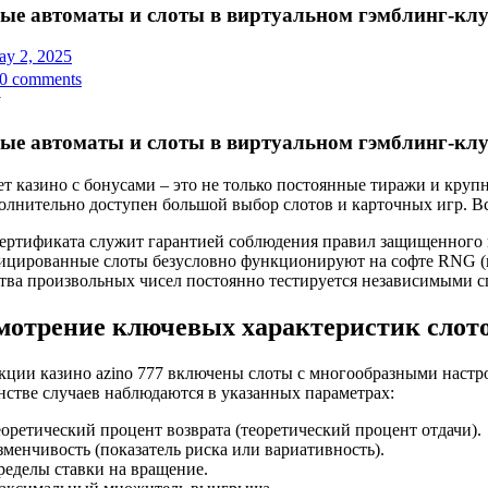
ые автоматы и слоты в виртуальном гэмблинг-клу
sted
y 2, 2025
0
comments
y
ые автоматы и слоты в виртуальном гэмблинг-клу
т казино с бонусами – это не только постоянные тиражи и круп
олнительно доступен большой выбор слотов и карточных игр. В
ертификата служит гарантией соблюдения правил защищенного и
цированные слоты безусловно функционируют на софте RNG (ra
тва произвольных чисел постоянно тестируется независимыми с
мотрение ключевых характеристик сло
кции казино azino 777 включены слоты с многообразными наст
стве случаев наблюдаются в указанных параметрах:
оретический процент возврата (теоретический процент отдачи).
менчивость (показатель риска или вариативность).
ределы ставки на вращение.