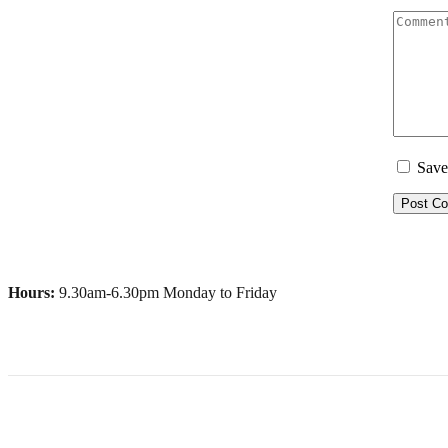
Save
Hours:
9.30am-6.30pm Monday to Friday