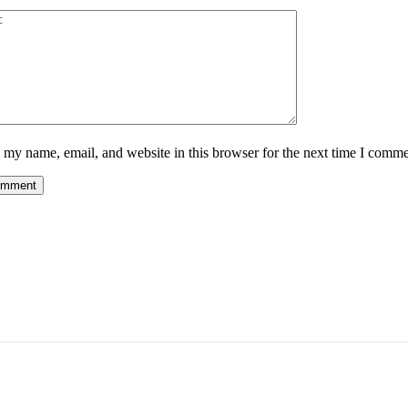
 my name, email, and website in this browser for the next time I comme