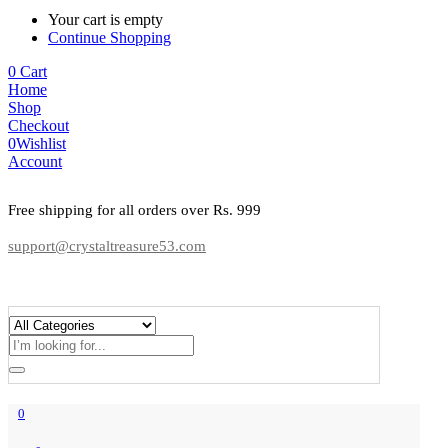
Your cart is empty
Continue Shopping
0
Cart
Home
Shop
Checkout
0
Wishlist
Account
Free shipping for all orders over Rs. 999
support@crystaltreasure53.com
0