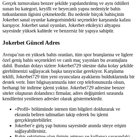
Gerçek turnuvalara benzer şekilde yapılandırılmış ve aynı ödülleri
sunan bu kategori, keyifli ve heyecanlı yapısı nedeniyle bahis
tutkunlarının ilgisini çekmektedir. Bu nedenle birçok bahisçinin
Jokerbet sanal oyunlar kategorisindeki seçenekler karşısında kafası
karışıyor. Jokerbet sanal oyunları, Jokerbet etkileyici altyapısı
sayesinde yüksek kalitede ve benzersiz bir yapıya sahiptir.
Jokerbet Güncel Adres
Avrupa’nın en yüksek bahis oranları, tüm spor branşlarına ve liglere
özel geniş bahis seçenekleri ve canlı maç yayınları bu avantajlara
dahil. Bundan dolayı sizlere Jokerbet729 sitesine daha kolay şekilde
girebilmenizi sağlayacak başka tarayıcılar gerekiyor. Karşılama
teklifi, Jokerbet729 tüm yeni oyunculara ayaklarını bulduklarında bir
destek verir. İster bilgisayarınızda ister cep telefonunuzda olsun,
herhangi bir indirme işlemi yoktur. Jokerbet729 adresine benzer
siteler oluşturan dolandırıcı firmalar, adres değişimleri sırasında
kendilerini yenilenen adresler olarak göstermektedir.
«Profil» bölümünde istenen tüm bilgileri doldurarak ve
ekranda beliren talimatları takip ederek bu işlemi
gerçekleştirebilirler.
Jokerbet’e giriş yap butonu sayesinde anında siteye erişim
sağlayabilirsiniz.
Bahis sektörüne olan ilginin artması ve kullanıcı sayısındaki