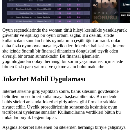
Oyun seçeneklerinde the woman türlü hileyi kesinlikle yasaklayarak
güvenilir ve eşitlikçi bir oyun ortamı sağlar. Bu özellik, sitede
kullanıcılara sunulan bahis oyunlarının çeşitliliğini artırarak onları
daha fazla oyun oynamaya teşvik eder. Jokerbet bahis sitesi, internet
site içinde önemli bir finansal dinamizm döngüsünü teşvik eden
elverişli bir ortam sunmaktadır. Bu finansal işlemlerin
yoğunluğundan dolayı herhangi bir sorun yaşanmaması için sitede
birden fazla para yatırma ve çekme alanı bulunmaktadır.
Jokerbet Mobil Uygulaması
Internet sitesine giriş yaptıktan sonra, bahis sitesinin gövdesinde
belirtilen prosedürleri kullanmaya başlayabilirsiniz. Bu nedenle
bahis siteleri arasında Jokerbet giriş adresi gibi firmalar sıklıkla
ziyaret edilir. Üyelik prosedürlerinin sonrasında kesintisiz oyun
tecrübesini üyelerine sunarlar. Kullanıcılarına verdikleri bütün bu
imkânlar büyük beğeni toplar.
Aşağıda Jokerbet listelenen bu sitelerden herhangi biriyle çalışmaya