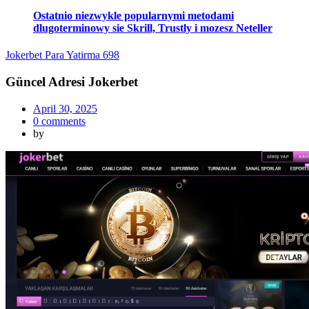
on
Ostatnio niezwykle popularnymi metodami
dlugoterminowy sie Skrill, Trustly i mozesz Neteller
Jokerbet Para Yatirma 698
Güncel Adresi Jokerbet
Posted
April 30, 2025
on
0
comments
by