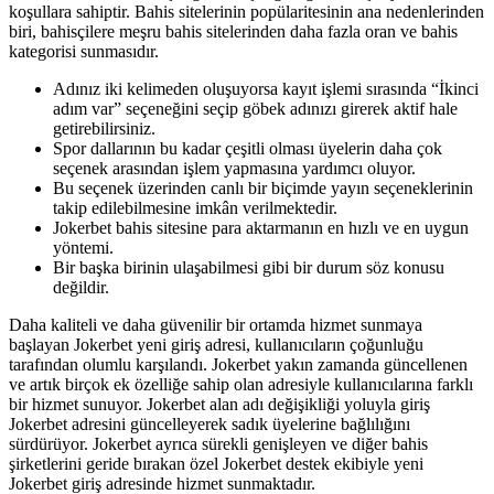
koşullara sahiptir. Bahis sitelerinin popülaritesinin ana nedenlerinden
biri, bahisçilere meşru bahis sitelerinden daha fazla oran ve bahis
kategorisi sunmasıdır.
Adınız iki kelimeden oluşuyorsa kayıt işlemi sırasında “İkinci
adım var” seçeneğini seçip göbek adınızı girerek aktif hale
getirebilirsiniz.
Spor dallarının bu kadar çeşitli olması üyelerin daha çok
seçenek arasından işlem yapmasına yardımcı oluyor.
Bu seçenek üzerinden canlı bir biçimde yayın seçeneklerinin
takip edilebilmesine imkân verilmektedir.
Jokerbet bahis sitesine para aktarmanın en hızlı ve en uygun
yöntemi.
Bir başka birinin ulaşabilmesi gibi bir durum söz konusu
değildir.
Daha kaliteli ve daha güvenilir bir ortamda hizmet sunmaya
başlayan Jokerbet yeni giriş adresi, kullanıcıların çoğunluğu
tarafından olumlu karşılandı. Jokerbet yakın zamanda güncellenen
ve artık birçok ek özelliğe sahip olan adresiyle kullanıcılarına farklı
bir hizmet sunuyor. Jokerbet alan adı değişikliği yoluyla giriş
Jokerbet adresini güncelleyerek sadık üyelerine bağlılığını
sürdürüyor. Jokerbet ayrıca sürekli genişleyen ve diğer bahis
şirketlerini geride bırakan özel Jokerbet destek ekibiyle yeni
Jokerbet giriş adresinde hizmet sunmaktadır.