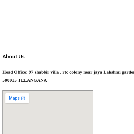
About Us
Head Office: 97 shabbir villa , rtc colony near jaya Laks
500015 TELANGANA